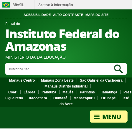
BRASIL
Acesso à informação
ACESSIBILIDADE
ALTO CONTRASTE
MAPA DO SITE
Portal do
Instituto Federal do
Amazonas
MINISTÉRIO DA DA EDUCAÇÃO
Search Site
Sea
Manaus Centro
Manaus Zona Leste
São Gabriel da Cachoeira
Manaus Distrito Industrial
Coari
Lábrea
Iranduba
Maués
Parintins
Tabatinga
Pres
Figueiredo
Itacoatiara
Humaitá
Manacapuru
Eirunepé
Tefé
do Acre