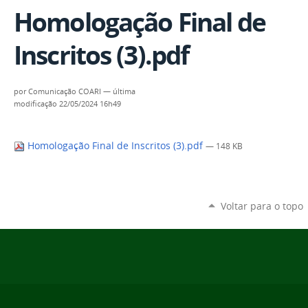
Homologação Final de
Inscritos (3).pdf
por
Comunicação COARI
—
última
modificação
22/05/2024 16h49
Homologação Final de Inscritos (3).pdf
— 148 KB
Voltar para o topo