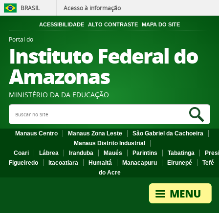
BRASIL
Acesso à informação
ACESSIBILIDADE
ALTO CONTRASTE
MAPA DO SITE
Portal do
Instituto Federal do
Amazonas
MINISTÉRIO DA DA EDUCAÇÃO
Search Site
Sea
Manaus Centro
Manaus Zona Leste
São Gabriel da Cachoeira
Manaus Distrito Industrial
Coari
Lábrea
Iranduba
Maués
Parintins
Tabatinga
Pres
Figueiredo
Itacoatiara
Humaitá
Manacapuru
Eirunepé
Tefé
do Acre