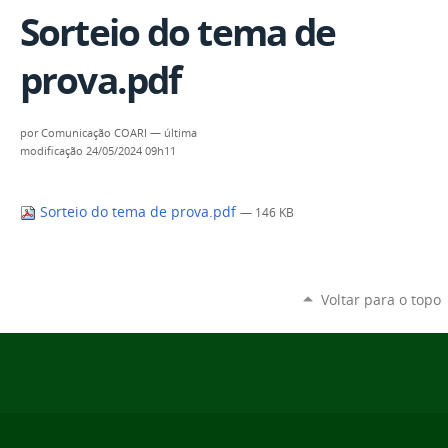
Sorteio do tema de
prova.pdf
por
Comunicação COARI
—
última
modificação
24/05/2024 09h11
Sorteio do tema de prova.pdf
— 146 KB
Voltar para o topo