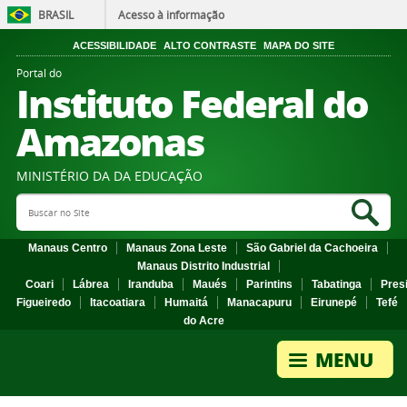
BRASIL
Acesso à informação
ACESSIBILIDADE
ALTO CONTRASTE
MAPA DO SITE
Portal do
Instituto Federal do
Amazonas
MINISTÉRIO DA DA EDUCAÇÃO
Search Site
Sea
Manaus Centro
Manaus Zona Leste
São Gabriel da Cachoeira
Manaus Distrito Industrial
Coari
Lábrea
Iranduba
Maués
Parintins
Tabatinga
Pres
Figueiredo
Itacoatiara
Humaitá
Manacapuru
Eirunepé
Tefé
do Acre