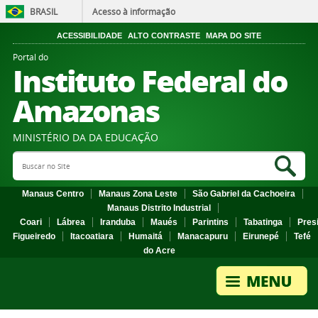
BRASIL
Acesso à informação
ACESSIBILIDADE
ALTO CONTRASTE
MAPA DO SITE
Portal do
Instituto Federal do
Amazonas
MINISTÉRIO DA DA EDUCAÇÃO
Search Site
Sea
Manaus Centro
Manaus Zona Leste
São Gabriel da Cachoeira
Manaus Distrito Industrial
Coari
Lábrea
Iranduba
Maués
Parintins
Tabatinga
Pres
Figueiredo
Itacoatiara
Humaitá
Manacapuru
Eirunepé
Tefé
do Acre