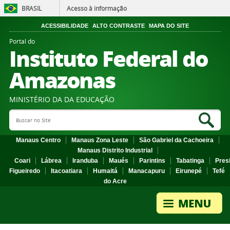
BRASIL
Acesso à informação
ACESSIBILIDADE
ALTO CONTRASTE
MAPA DO SITE
Portal do
Instituto Federal do
Amazonas
MINISTÉRIO DA DA EDUCAÇÃO
Search Site
Sea
Manaus Centro
Manaus Zona Leste
São Gabriel da Cachoeira
Manaus Distrito Industrial
Coari
Lábrea
Iranduba
Maués
Parintins
Tabatinga
Pres
Figueiredo
Itacoatiara
Humaitá
Manacapuru
Eirunepé
Tefé
do Acre