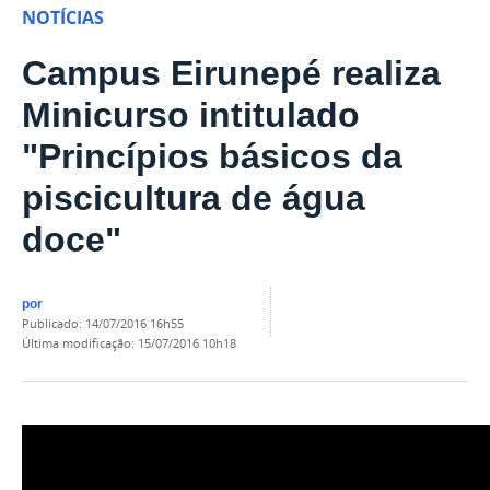
NOTÍCIAS
Campus Eirunepé realiza
Minicurso intitulado
"Princípios básicos da
piscicultura de água
doce"
por
publicado
:
14/07/2016 16h55
última modificação
:
15/07/2016 10h18