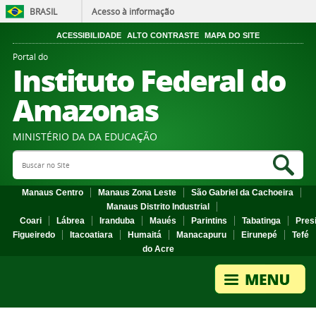
BRASIL
Acesso à informação
ACESSIBILIDADE
ALTO CONTRASTE
MAPA DO SITE
Portal do
Instituto Federal do
Amazonas
MINISTÉRIO DA DA EDUCAÇÃO
Search Site
Sea
Manaus Centro
Manaus Zona Leste
São Gabriel da Cachoeira
Manaus Distrito Industrial
Coari
Lábrea
Iranduba
Maués
Parintins
Tabatinga
Pres
Figueiredo
Itacoatiara
Humaitá
Manacapuru
Eirunepé
Tefé
do Acre