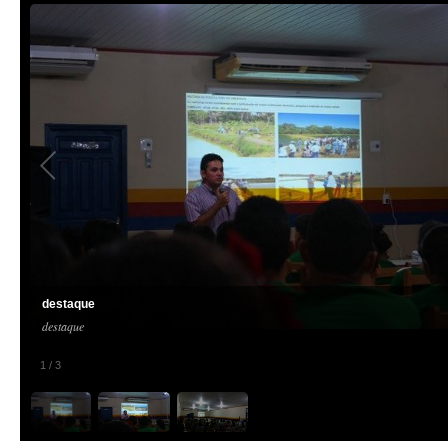
destaque
destaque
1
/
3