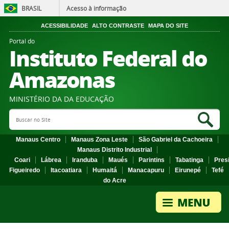
BRASIL
Acesso à informação
ACESSIBILIDADE
ALTO CONTRASTE
MAPA DO SITE
Portal do
Instituto Federal do
Amazonas
MINISTÉRIO DA DA EDUCAÇÃO
Search Site
Sea
Manaus Centro
Manaus Zona Leste
São Gabriel da Cachoeira
Manaus Distrito Industrial
Coari
Lábrea
Iranduba
Maués
Parintins
Tabatinga
Pres
Figueiredo
Itacoatiara
Humaitá
Manacapuru
Eirunepé
Tefé
do Acre