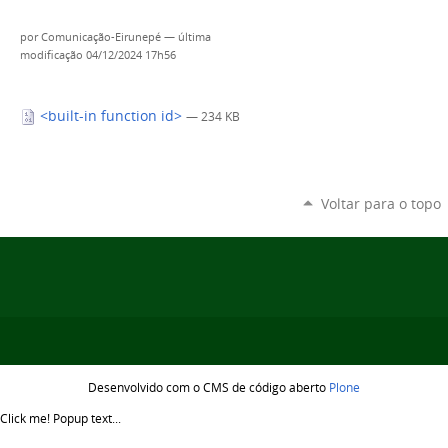
por
Comunicação-Eirunepé
—
última
modificação
04/12/2024 17h56
<built-in function id>
— 234 KB
Voltar para o topo
Desenvolvido com o CMS de código aberto
Plone
Click me!
Popup text...