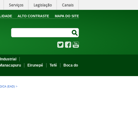
Serviços
Legislação
Canais
LIDADE
ALTO CONTRASTE
MAPA DO SITE
Search Site
Search Site
Twitter
Facebook
YouTube
Industrial
Manacapuru
Eirunepé
Tefé
Boca do
ICA (EAD)
>