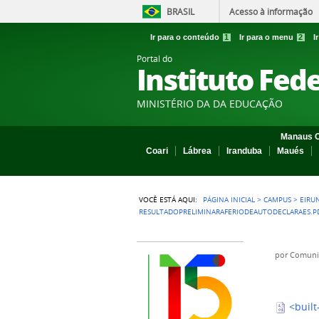
BRASIL
Acesso à informação
Ir para o conteúdo
1
Ir para o menu
2
I
Portal do
Instituto Fed
MINISTÉRIO DA DA EDUCAÇÃO
Manaus C
Coari
Lábrea
Iranduba
Maués
VOCÊ ESTÁ AQUI:
PÁGINA INICIAL
>
CAMPUS
>
EIRU
RESULTADOPRELIMINARAFERIODEAUTODECLARAES.P
por
Comuni
<built