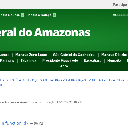
Participe
r para a busca
3
Ir para o rodapé
4
ACESSIBI
eral do Amazonas
entro
Manaus Zona Leste
São Gabriel da Cachoeira
Manaus Distrito 
Parintins
Tabatinga
Presidente Figueiredo
Itacoatiara
Humaitá
Acre
NEPE
>
NOTÍCIAS
>
INSCRIÇÕES ABERTAS PARA PÓS-GRADUAÇÃO EM GESTÃO PÚBLICA ESTRATÉG
DF
cação-Eirunepé
—
última modificação
17/12/2024 18h36
-in function id>
— 96 KB