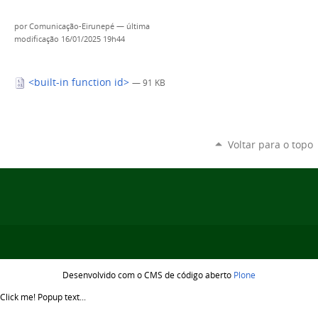
por
Comunicação-Eirunepé
—
última
modificação
16/01/2025 19h44
<built-in function id>
— 91 KB
Voltar para o topo
Desenvolvido com o CMS de código aberto
Plone
Click me!
Popup text...