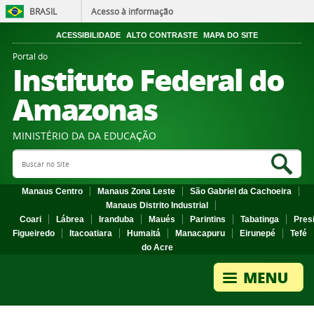
BRASIL
Acesso à informação
ACESSIBILIDADE
ALTO CONTRASTE
MAPA DO SITE
Portal do
Instituto Federal do
Amazonas
MINISTÉRIO DA DA EDUCAÇÃO
Search Site
Sea
Manaus Centro
Manaus Zona Leste
São Gabriel da Cachoeira
Manaus Distrito Industrial
Coari
Lábrea
Iranduba
Maués
Parintins
Tabatinga
Pres
Figueiredo
Itacoatiara
Humaitá
Manacapuru
Eirunepé
Tefé
do Acre