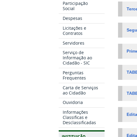
Participação
Social
Terc
Despesas
Licitações e
Segu
Contratos
Servidores
Prim
Serviço de
Informação ao
Cidadão - SIC
Perguntas
TAB
Frequentes
Carta de Serviços
ao Cidadão
TAB
Ouvidoria
Informações
Edit
Classificas e
Desclassificadas
Edit
INSTITUIÇÃO