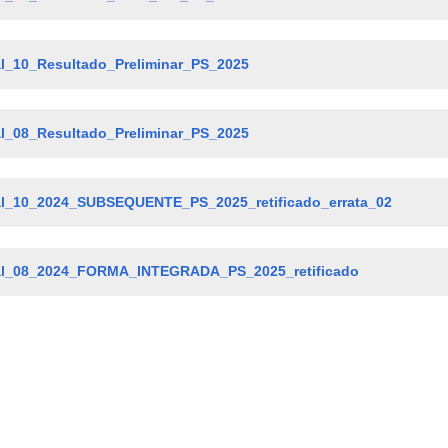
al_10_Resultado_Preliminar_PS_2025
al_08_Resultado_Preliminar_PS_2025
al_10_2024_SUBSEQUENTE_PS_2025_retificado_errata_02
al_08_2024_FORMA_INTEGRADA_PS_2025_retificado