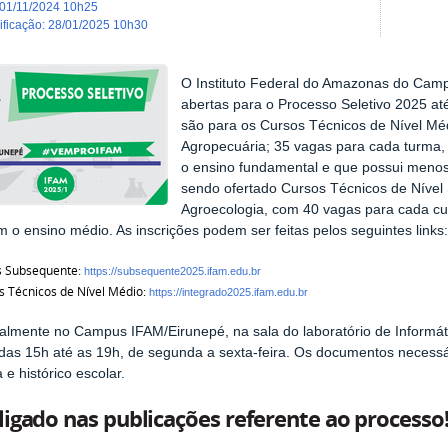
01/11/2024 10h25
dificação
:
28/01/2025 10h30
O Instituto Federal do Amazonas do Camp
abertas para o Processo Seletivo 2025 at
são para os Cursos Técnicos de Nível Méd
Agropecuária; 35 vagas para cada turma,
o ensino fundamental e que possui meno
sendo ofertado Cursos Técnicos de Nível
Agroecologia, com 40 vagas para cada cu
m o ensino médio. As inscrições podem ser feitas pelos seguintes links
s Subsequente:
https://subsequente2025.ifam.edu.br
 Técnicos de Nível Médio:
https://integrado2025.ifam.edu.br
lmente no Campus IFAM/Eirunepé, na sala do laboratório de Informáti
 das 15h até as 19h, de segunda a sexta-feira. Os documentos necess
 e histórico escolar.
ligado nas publicações referente ao processo