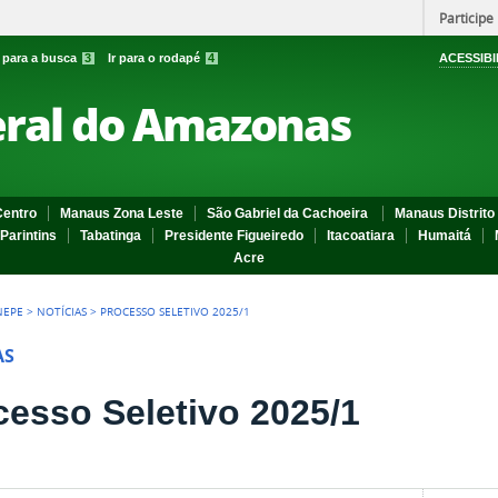
Participe
r para a busca
3
Ir para o rodapé
4
ACESSIBI
eral do Amazonas
entro
Manaus Zona Leste
São Gabriel da Cachoeira
Manaus Distrito 
Parintins
Tabatinga
Presidente Figueiredo
Itacoatiara
Humaitá
Acre
NEPE
>
NOTÍCIAS
>
PROCESSO SELETIVO 2025/1
AS
cesso Seletivo 2025/1