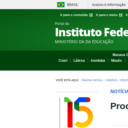
BRASIL
Acesso à informação
Ir para o conteúdo
1
Ir para o menu
2
I
Portal do
Instituto Fed
MINISTÉRIO DA DA EDUCAÇÃO
Manaus C
Coari
Lábrea
Iranduba
Maués
VOCÊ ESTÁ AQUI:
PÁGINA INICIAL
>
CAMPUS
>
EIRU
NOTÍCI
Pro