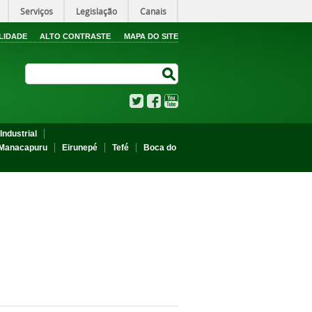
Serviços
Legislação
Canais
LIDADE
ALTO CONTRASTE
MAPA DO SITE
Search Site
Search Site
Twitter
Facebook
YouTube
Industrial
Manacapuru
Eirunepé
Tefé
Boca do