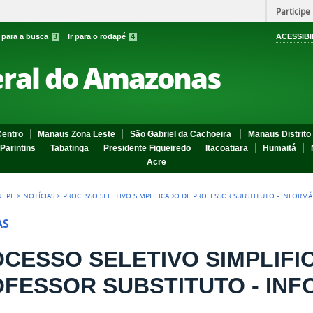
Participe
r para a busca
3
Ir para o rodapé
4
ACESSIBI
eral do Amazonas
entro
Manaus Zona Leste
São Gabriel da Cachoeira
Manaus Distrito 
Parintins
Tabatinga
Presidente Figueiredo
Itacoatiara
Humaitá
Acre
NEPE
>
NOTÍCIAS
>
PROCESSO SELETIVO SIMPLIFICADO DE PROFESSOR SUBSTITUTO - INFORMÁ
AS
CESSO SELETIVO SIMPLIFI
FESSOR SUBSTITUTO - IN