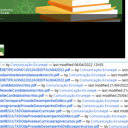
1
—
by
Comunicação-Eirunepé
— last modified 06/04/2022 12h35
o
ERETIFICAON012022AOEDITALN042022.pdf
—
by
Comunicação-Eirunepé
odaanlisedeisenodataxadeinscrio.pdf
—
by
Comunicação-Eirunepé
ERETIFICAON022022AOEDITALN042022.pdf
—
by
Comunicação-Eirunepé
andidatosInscritos.pdf
—
by
Comunicação-Eirunepé
— last modified 21/0
RelaodeCandidatosInscritos.pdf
—
by
Comunicação-Eirunepé
— las
aldeCandidatosInscritos.pdf
—
by
Comunicação-Eirunepé
— last modi
odoTemaparaProvadeDesempenhoDidtico.pdf
—
by
Comunicação-Eirunepé
ronogramadaProvadeDesempenhoDidtico.pdf
—
by
Comunicação-Eirunepé
odoRESULTADOdaAvaliaoCurricular.pdf
—
by
Comunicação-Eirunepé
odoRESULTADOdaProvadeDesempenhoDidtico.pdf
—
by
Comunicação-Eirunepé
odoRESULTADOdaAvaliaoCurricularapsrecursos.pdf
—
by
Comunicação-Eirunepé
odoRESULTADOdaProvadeDesempenhoDidticoapsrecursos.pdf
—
by
Comunicaçã