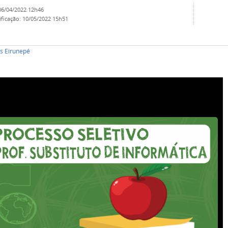
06/04/2022 12h46
ificação
:
10/05/2022 15h51
 Eirunepé