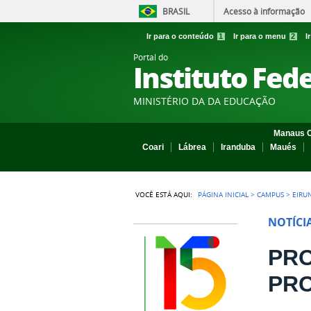
BRASIL
Acesso à informação
Ir para o conteúdo
1
Ir para o menu
2
I
Portal do
Instituto Fed
MINISTÉRIO DA DA EDUCAÇÃO
Manaus C
Coari
Lábrea
Iranduba
Maués
VOCÊ ESTÁ AQUI:
PÁGINA INICIAL
>
CAMPUS
>
EIRU
NOTÍCI
PRO
PRO