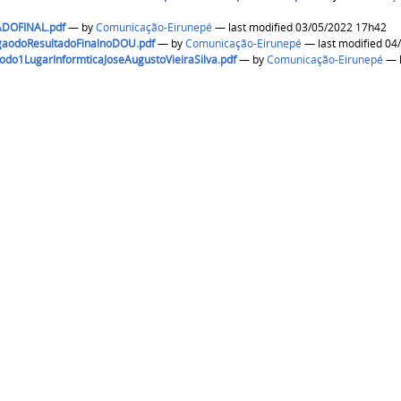
DOFINAL.pdf
—
by
Comunicação-Eirunepé
— last modified 03/05/2022 17h42
aodoResultadoFinalnoDOU.pdf
—
by
Comunicação-Eirunepé
— las
do1LugarInformticaJoseAugustoVieiraSilva.pdf
—
by
Comunicação-Eirunepé