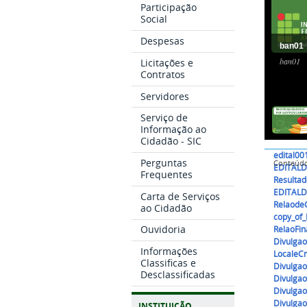
Participação
Social
Despesas
ban01
ban01
Licitações e
Contratos
Servidores
Serviço de
Informação ao
Cidadão - SIC
edital00
Perguntas
Conteúd
EDITALD
Frequentes
Resultad
EDITALD
Carta de Serviços
RelaodeC
ao Cidadão
copy_of_
Ouvidoria
RelaoFin
Divulga
Informações
LocaleC
Classificas e
Divulga
Desclassificadas
Divulga
Divulga
Divulga
INSTITUIÇÃO