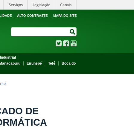
Serviços
Legislação
Canais
LIDADE
ALTO CONTRASTE
MAPA DO SITE
Search Site
Search Site
Twitter
Facebook
YouTube
Industrial
Manacapuru
Eirunepé
Tefé
Boca do
TICA
CADO DE
FORMÁTICA