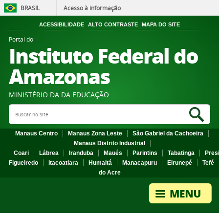
BRASIL
Acesso à informação
ACESSIBILIDADE
ALTO CONTRASTE
MAPA DO SITE
Portal do
Instituto Federal do
Amazonas
MINISTÉRIO DA DA EDUCAÇÃO
Search Site
Sea
Manaus Centro
Manaus Zona Leste
São Gabriel da Cachoeira
Manaus Distrito Industrial
Coari
Lábrea
Iranduba
Maués
Parintins
Tabatinga
Pres
Figueiredo
Itacoatiara
Humaitá
Manacapuru
Eirunepé
Tefé
do Acre