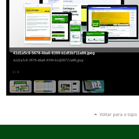
41d1a5c8-5678-4ba6-9399-b1df3b711a66.jpeg
41d1a5c8-5678-4ba6-9399-b1df3b711a66.jpeg
1
/
4
Voltar para o topo