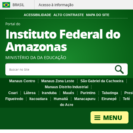
BRASIL
Acesso à informação
ACESSIBILIDADE
ALTO CONTRASTE
MAPA DO SITE
Portal do
Instituto Federal do
Amazonas
MINISTÉRIO DA DA EDUCAÇÃO
Search Site
Sea
Manaus Centro
Manaus Zona Leste
São Gabriel da Cachoeira
Manaus Distrito Industrial
Coari
Lábrea
Iranduba
Maués
Parintins
Tabatinga
Pres
Figueiredo
Itacoatiara
Humaitá
Manacapuru
Eirunepé
Tefé
do Acre