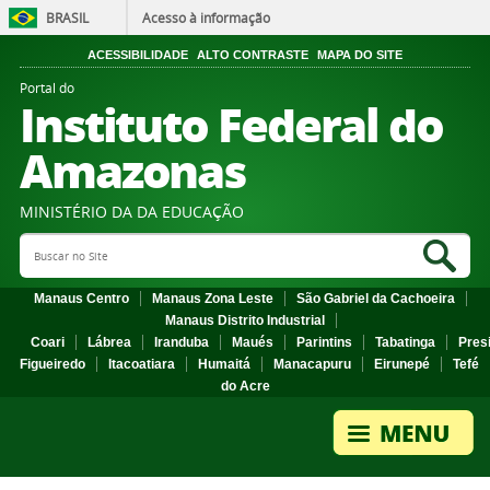
BRASIL
Acesso à informação
ACESSIBILIDADE
ALTO CONTRASTE
MAPA DO SITE
Portal do
Instituto Federal do
Amazonas
MINISTÉRIO DA DA EDUCAÇÃO
Search Site
Sea
Manaus Centro
Manaus Zona Leste
São Gabriel da Cachoeira
Manaus Distrito Industrial
Coari
Lábrea
Iranduba
Maués
Parintins
Tabatinga
Pres
Figueiredo
Itacoatiara
Humaitá
Manacapuru
Eirunepé
Tefé
do Acre