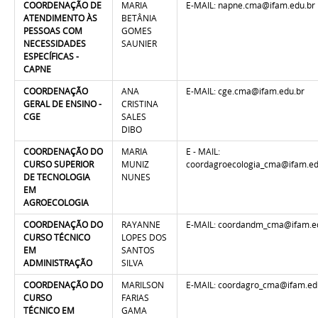
COORDENAÇÃO
DE
MARIA
E-MAIL: napne.cma@ifam.edu.br
ATENDIMENTO ÀS
BETÂNIA
PESSOAS COM
GOMES
NECESSIDADES
SAUNIER
ESPECÍFICAS -
CAPNE
COORDENAÇÃO
ANA
E-MAIL: cge.cma@ifam.edu.br
GERAL DE ENSINO -
CRISTINA
CGE
SALES
DIBO
COORDENAÇÃO DO
MARIA
E - MAIL:
CURSO SUPERIOR
MUNIZ
coordagroecologia_cma@ifam.ed
DE TECNOLOGIA
NUNES
EM
AGROECOLOGIA
COORDENAÇÃO DO
RAYANNE
E-MAIL: coordandm_cma@ifam.e
CURSO TÉCNICO
LOPES DOS
EM
SANTOS
ADMINISTRAÇÃO
SILVA
COORDENAÇÃO
DO
MARILSON
E-MAIL: coordagro_cma@ifam.ed
CURSO
FARIAS
TÉCNICO
EM
GAMA