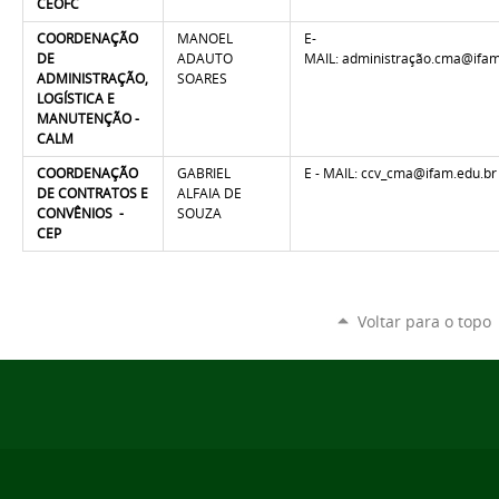
CEOFC
COORDENAÇÃO
MANOEL
E-
DE
ADAUTO
MAIL: administração.cma@ifam
ADMINISTRAÇÃO,
SOARES
LOGÍSTICA E
MANUTENÇÃO -
CALM
COORDENAÇÃO
GABRIEL
E - MAIL: ccv_cma@ifam.edu.br
DE CONTRATOS E
ALFAIA DE
CONVÊNIOS -
SOUZA
CEP
Voltar para o topo