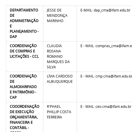
DEPARTAMENTO
JESSE DE
E-MAIL: dap_cma@ifam.edu.br
DE
MENDONÇA
ADMINISTRAÇÃO
MARINHO
E
PLANEJAMENTO -
DAP
COORDENAÇÃO
CLAUDIA
E - MAIL: compras_cma@ifam.e
DE COMPRAS E
ROSANA
LICITAÇÕES - CCL
ROMANO
MARQUES DA
SILVA
COORDENAÇÃO
LÍVIA CARDOSO
E - MAIL: cmp.cma@ifam.edu.b
DE
ALBUQUERQUE
ALMOXARIFADO
E PATRIMÔNIO -
CAP
COOORDENAÇÃO
R'PHAEL
E - MAIL: ceo.cma@ifam.edu.br
DE EXECUÇÃO
PHILLIP COSTA
ORÇAMENTÁRIA,
FERREIRA
FINANCEIRA E
CONTÁBIL -