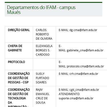
Departamentos do IFAM - campus
Maués
DIREÇÃO GERAL
CARLOS
E-MAIL: dg.cma@ifam.edu.br
ROBERTO
DE OLIVEIRA
CHEFIA DE
ELIZANGELA
E-
GABINETE
BORGES S.
MAIL: gabinete_cma@ifam.edu.br
CARDOSO
PROTOCOLO
E-
MAIL: protocolo.cma@ifam.edu.br
COORDENAÇÃO
SUELY
E-MAIL: crh.cma@ifam.edu.br
DE GESTÃO DE
FURTADO
PESSOAS - CGP
SOARES
COORDENAÇÃO
RAJIV
E-MAIL: cgti_cma@ifam.edu.br
DE GESTÃO DE
EMANUEL
ATENDIMENTO:
TECNOLOGIA
CRUZ DE
suporte.cma@ifam.edu.br
DA
SOUSA
INFORMAÇÃO -