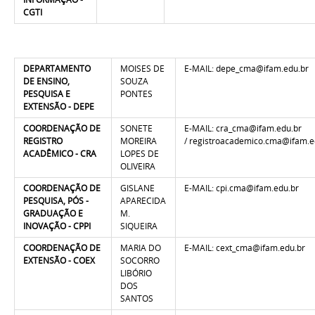
CGTI
DEPARTAMENTO
MOISES DE
E-MAIL: depe_cma@ifam.edu.br
DE ENSINO,
SOUZA
PESQUISA E
PONTES
EXTENSÃO - DEPE
COORDENAÇÃO DE
SONETE
E-MAIL: cra_cma@ifam.edu.br
REGISTRO
MOREIRA
/ registroacademico.cma@ifam.e
ACADÊMICO - CRA
LOPES DE
OLIVEIRA
COORDENAÇÃO DE
GISLANE
E-MAIL: cpi.cma@ifam.edu.br
PESQUISA, PÓS -
APARECIDA
GRADUAÇÃO E
M.
INOVAÇÃO - CPPI
SIQUEIRA
COORDENAÇÃO DE
MARIA DO
E-MAIL: cext_cma@ifam.edu.br
EXTENSÃO - COEX
SOCORRO
LIBÓRIO
DOS
SANTOS