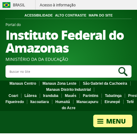
BRASIL
Acesso à informação
ACESSIBILIDADE
ALTO CONTRASTE
MAPA DO SITE
Portal do
Instituto Federal do
Amazonas
MINISTÉRIO DA DA EDUCAÇÃO
Search Site
Sea
Manaus Centro
Manaus Zona Leste
São Gabriel da Cachoeira
Manaus Distrito Industrial
Coari
Lábrea
Iranduba
Maués
Parintins
Tabatinga
Pres
Figueiredo
Itacoatiara
Humaitá
Manacapuru
Eirunepé
Tefé
do Acre