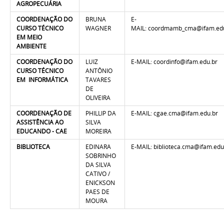
AGROPECUÁRIA
COORDENAÇÃO DO
BRUNA
E-
CURSO TÉCNICO
WAGNER
MAIL: coordmamb_cma@ifam.ed
EM MEIO
AMBIENTE
COORDENAÇÃO DO
LUIZ
E-MAIL: coordinfo@ifam.edu.br
CURSO TÉCNICO
ANTÔNIO
EM INFORMÁTICA
TAVARES
DE
OLIVEIRA
COORDENAÇÃO DE
PHILLIP DA
E-MAIL: cgae.cma@ifam.edu.br
ASSISTÊNCIA AO
SILVA
EDUCANDO - CAE
MOREIRA
BIBLIOTECA
EDINARA
E-MAIL: biblioteca.cma@ifam.edu
SOBRINHO
DA SILVA
CATIVO /
ENICKSON
PAES DE
MOURA