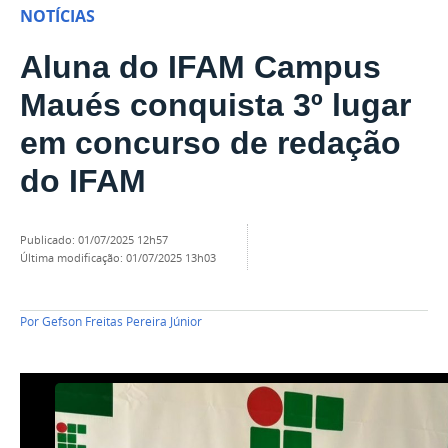
NOTÍCIAS
Aluna do IFAM Campus
Maués conquista 3º lugar
em concurso de redação
do IFAM
publicado
:
01/07/2025 12h57
última modificação
:
01/07/2025 13h03
Por
Gefson Freitas Pereira Júnior