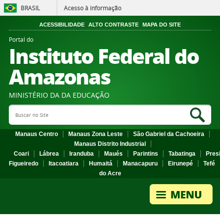
BRASIL
Acesso à informação
ACESSIBILIDADE
ALTO CONTRASTE
MAPA DO SITE
Portal do
Instituto Federal do
Amazonas
MINISTÉRIO DA DA EDUCAÇÃO
Search Site
Sea
Manaus Centro
Manaus Zona Leste
São Gabriel da Cachoeira
Manaus Distrito Industrial
Coari
Lábrea
Iranduba
Maués
Parintins
Tabatinga
Pres
Figueiredo
Itacoatiara
Humaitá
Manacapuru
Eirunepé
Tefé
do Acre