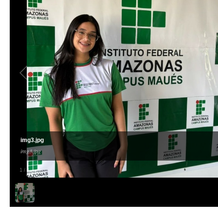
img3.jpg
img3.jpg
1
/
1