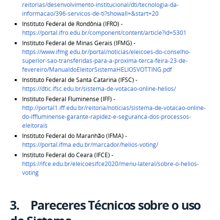
reitorias/desenvolvimento-institucional/dti/tecnologia-da-
informacao/396-servicos-de-ti?showall=&start=20
Instituto Federal de Rondônia (IFRO) -
https://portal.ifro.edu.br/component/content/article?id=5301
Instituto Federal de Minas Gerais (IFMG) -
https://www.ifmg.edu.br/portal/noticias/eleicoes-do-conselho-
superior-sao-transferidas-para-a-proxima-terca-feira-23-de-
fevereiro/ManualdoEleitorSistemaHELIOSVOTTING.pdf
Instituto Federal de Santa Catarina (IFSC) -
https://dtic.ifsc.edu.br/sistema-de-votacao-online-helios/
Instituto Federal Fluminense (IFF) -
http://portal1.iff.edu.br/reitoria/noticias/sistema-de-votacao-online-
do-iffluminense-garante-rapidez-e-seguranca-dos-processos-
eleitorais
Instituto Federal do Maranhão (IFMA) -
https://portal.ifma.edu.br/marcador/helios-voting/
Instituto Federal do Ceara (IFCE) -
https://ifce.edu.br/eleicoesifce2020/menu-lateral/sobre-o-helios-
voting
3. Pareceres Técnicos sobre o uso