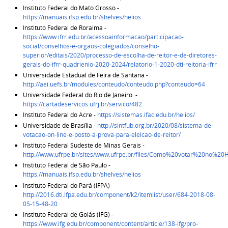
Instituto Federal do Mato Grosso -
https://manuais.ifsp.edu.br/shelves/helios
Instituto Federal de Roraima -
https://www.ifrr.edu.br/acessoainformacao/participacao-
social/conselhos-e-orgaos-colegiados/conselho-
superior/editais/2020/processo-de-escolha-de-reitor-e-de-diretores-
gerais-do-ifrr-quadrienio-2020-2024/relatorio-1-2020-dti-reitoria-ifrr
Universidade Estadual de Feira de Santana -
http://aei.uefs.br/modules/conteudo/conteudo.php?conteudo=64
Universidade Federal do Rio de Janeiro -
https://cartadeservicos.ufrj.br/servico/482
Instituto Federal do Acre -
https://sistemas.ifac.edu.br/helios/
Universidade de Brasília -
http://sintfub.org.br/2020/08/sistema-de-
votacao-on-line-e-posto-a-prova-para-eleicao-de-reitor/
Instituto Federal Sudeste de Minas Gerais -
http://www.ufrpe.br/sites/www.ufrpe.br/files/Como%20votar%20no%20H
Instituto Federal de São Paulo -
https://manuais.ifsp.edu.br/shelves/helios
Instituto Federal do Pará (IFPA) -
http://2016.dti.ifpa.edu.br/component/k2/itemlist/user/684-2018-08-
05-15-48-20
Instituto Federal de Goiás (IFG) -
https://www.ifg.edu.br/component/content/article/138-ifg/pro-