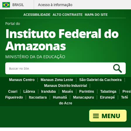
BRASIL
Acesso à informação
ACESSIBILIDADE
ALTO CONTRASTE
MAPA DO SITE
Portal do
Instituto Federal do
Amazonas
MINISTÉRIO DA DA EDUCAÇÃO
Search Site
Sea
Manaus Centro
Manaus Zona Leste
São Gabriel da Cachoeira
Manaus Distrito Industrial
Coari
Lábrea
Iranduba
Maués
Parintins
Tabatinga
Pres
Figueiredo
Itacoatiara
Humaitá
Manacapuru
Eirunepé
Tefé
do Acre