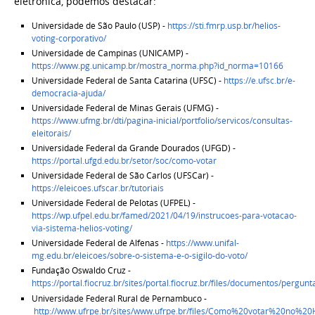
eletrônica, podemos destacar:
Universidade de São Paulo (USP) -
https://sti.fmrp.usp.br/helios-
voting-corporativo/
Universidade de Campinas (UNICAMP) -
https://www.pg.unicamp.br/mostra_norma.php?id_norma=10166
Universidade Federal de Santa Catarina (UFSC) -
https://e.ufsc.br/e-
democracia-ajuda/
Universidade Federal de Minas Gerais (UFMG) -
https://www.ufmg.br/dti/pagina-inicial/portfolio/servicos/consultas-
eleitorais/
Universidade Federal da Grande Dourados (UFGD) -
https://portal.ufgd.edu.br/setor/soc/como-votar
Universidade Federal de São Carlos (UFSCar) -
https://eleicoes.ufscar.br/tutoriais
Universidade Federal de Pelotas (UFPEL) -
https://wp.ufpel.edu.br/famed/2021/04/19/instrucoes-para-votacao-
via-sistema-helios-voting/
Universidade Federal de Alfenas -
https://www.unifal-
mg.edu.br/eleicoes/sobre-o-sistema-e-o-sigilo-do-voto/
Fundação Oswaldo Cruz -
https://portal.fiocruz.br/sites/portal.fiocruz.br/files/documentos/per
Universidade Federal Rural de Pernambuco -
http://www.ufrpe.br/sites/www.ufrpe.br/files/Como%20votar%20no%20