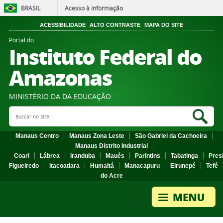
BRASIL
Acesso à informação
ACESSIBILIDADE
ALTO CONTRASTE
MAPA DO SITE
Portal do
Instituto Federal do
Amazonas
MINISTÉRIO DA DA EDUCAÇÃO
Search Site
Sea
Manaus Centro
Manaus Zona Leste
São Gabriel da Cachoeira
Manaus Distrito Industrial
Coari
Lábrea
Iranduba
Maués
Parintins
Tabatinga
Pres
Figueiredo
Itacoatiara
Humaitá
Manacapuru
Eirunepé
Tefé
do Acre