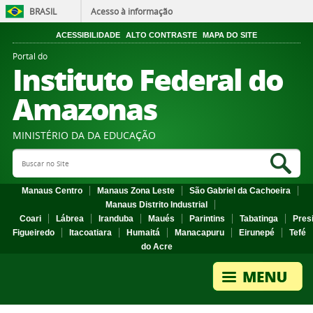
BRASIL
Acesso à informação
ACESSIBILIDADE
ALTO CONTRASTE
MAPA DO SITE
Portal do
Instituto Federal do
Amazonas
MINISTÉRIO DA DA EDUCAÇÃO
Search Site
Sea
Manaus Centro
Manaus Zona Leste
São Gabriel da Cachoeira
Manaus Distrito Industrial
Coari
Lábrea
Iranduba
Maués
Parintins
Tabatinga
Pres
Figueiredo
Itacoatiara
Humaitá
Manacapuru
Eirunepé
Tefé
do Acre