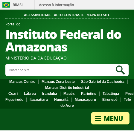
BRASIL
Acesso à informação
ACESSIBILIDADE
ALTO CONTRASTE
MAPA DO SITE
Portal do
Instituto Federal do
Amazonas
MINISTÉRIO DA DA EDUCAÇÃO
Search Site
Sea
Manaus Centro
Manaus Zona Leste
São Gabriel da Cachoeira
Manaus Distrito Industrial
Coari
Lábrea
Iranduba
Maués
Parintins
Tabatinga
Pres
Figueiredo
Itacoatiara
Humaitá
Manacapuru
Eirunepé
Tefé
do Acre