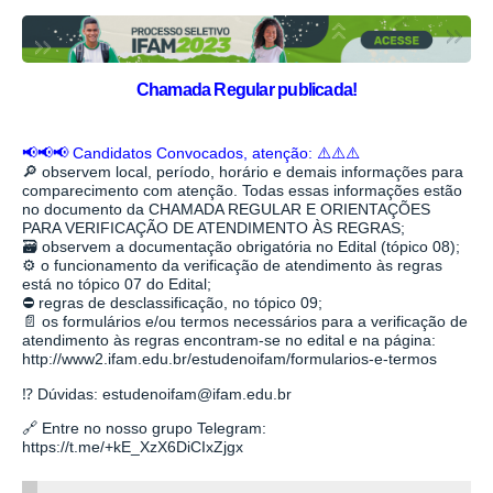
Chamada Regular publicada!
📢📢📢 Candidatos Convocados, atenção: ⚠️⚠️⚠️
🔎 observem local, período, horário e demais informações para
comparecimento com atenção. Todas essas informações estão
no documento da CHAMADA REGULAR E ORIENTAÇÕES
PARA VERIFICAÇÃO DE ATENDIMENTO ÀS REGRAS;
🗃️ observem a documentação obrigatória no Edital (tópico 08);
⚙️ o funcionamento da verificação de atendimento às regras
está no tópico 07 do Edital;
⛔ regras de desclassificação, no tópico 09;
📄 os formulários e/ou termos necessários para a verificação de
atendimento às regras encontram-se no edital e na página:
http://www2.ifam.edu.br/estudenoifam/formularios-e-termos
⁉️ Dúvidas: estudenoifam@ifam.edu.br
🔗 Entre no nosso grupo Telegram:
https://t.me/+kE_XzX6DiCIxZjgx