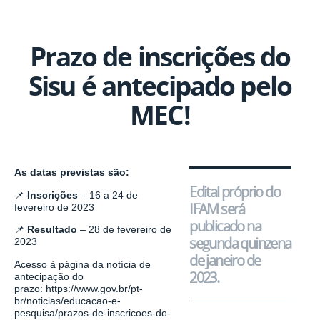
Prazo de inscrições do
Sisu é antecip
ado pelo
MEC!
As datas previstas são:
Edital próprio do
📌
Inscrições
– 16 a 24 de
IFAM será
fevereiro de 2023
publicado na
📌
Resultado
– 28 de fevereiro de
segunda quinzena
2023
de janeiro de
Acesso à página da notícia de
2023.
antecipação do
prazo: https://www.gov.br/pt-
br/noticias/educacao-e-
pesquisa/prazos-de-inscricoes-do-