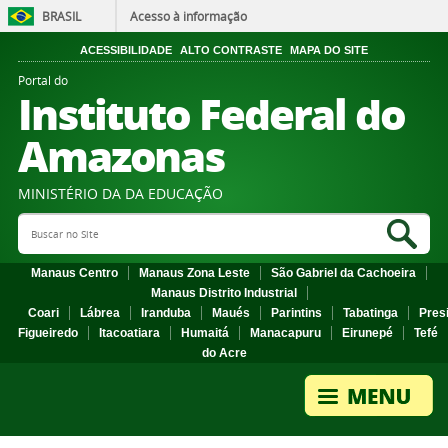
BRASIL
Acesso à informação
ACESSIBILIDADE
ALTO CONTRASTE
MAPA DO SITE
Portal do
Instituto Federal do
Amazonas
MINISTÉRIO DA DA EDUCAÇÃO
Search Site
Sea
Manaus Centro
Manaus Zona Leste
São Gabriel da Cachoeira
Manaus Distrito Industrial
Coari
Lábrea
Iranduba
Maués
Parintins
Tabatinga
Pres
Figueiredo
Itacoatiara
Humaitá
Manacapuru
Eirunepé
Tefé
do Acre