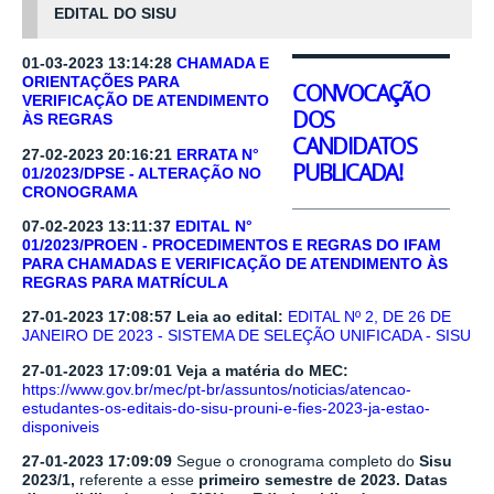
EDITAL DO SISU
01-03-2023 13:14:28
CHAMADA E
ORIENTAÇÕES PARA
CONVOCAÇÃO
VERIFICAÇÃO DE ATENDIMENTO
DOS
ÀS REGRAS
CANDIDATOS
27-02-2023 20:16:21
ERRATA N°
PUBLICADA!
01/2023/DPSE - ALTERAÇÃO NO
CRONOGRAMA
07-02-2023 13:11:37
EDITAL N°
01/2023/PROEN - PROCEDIMENTOS E REGRAS DO IFAM
PARA CHAMADAS E VERIFICAÇÃO DE ATENDIMENTO ÀS
REGRAS PARA MATRÍCULA
27-01-2023 17:08:57 Leia ao edital:
EDITAL Nº 2, DE 26 DE
JANEIRO DE 2023 -
SISTEMA DE SELEÇÃO UNIFICADA - SISU
27-01-2023 17:09:01 Veja a matéria do MEC:
https://www.gov.br/mec/pt-br/assuntos/noticias/atencao-
estudantes-os-editais-do-sisu-prouni-e-fies-2023-ja-estao-
disponiveis
27-01-2023 17:09:09
Segue o cronograma completo do
Sisu
2023/1
,
referente a esse
primeiro semestre de 2023. Datas