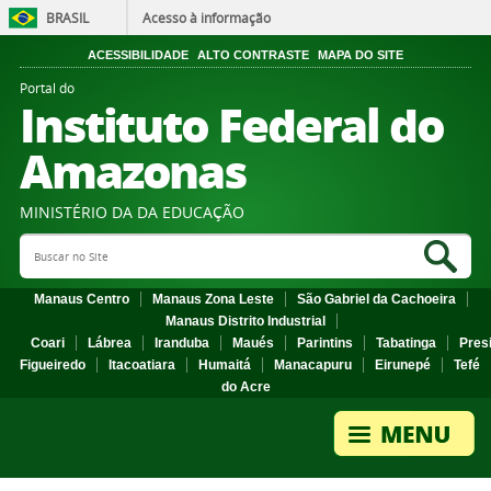
BRASIL
Acesso à informação
ACESSIBILIDADE
ALTO CONTRASTE
MAPA DO SITE
Portal do
Instituto Federal do
Amazonas
MINISTÉRIO DA DA EDUCAÇÃO
Search Site
Sea
Manaus Centro
Manaus Zona Leste
São Gabriel da Cachoeira
Manaus Distrito Industrial
Coari
Lábrea
Iranduba
Maués
Parintins
Tabatinga
Pres
Figueiredo
Itacoatiara
Humaitá
Manacapuru
Eirunepé
Tefé
do Acre