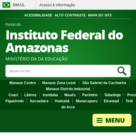
BRASIL
Acesso à informação
ACESSIBILIDADE
ALTO CONTRASTE
MAPA DO SITE
Portal do
Instituto Federal do
Amazonas
MINISTÉRIO DA DA EDUCAÇÃO
Search Site
Sea
Manaus Centro
Manaus Zona Leste
São Gabriel da Cachoeira
Manaus Distrito Industrial
Coari
Lábrea
Iranduba
Maués
Parintins
Tabatinga
Pres
Figueiredo
Itacoatiara
Humaitá
Manacapuru
Eirunepé
Tefé
do Acre