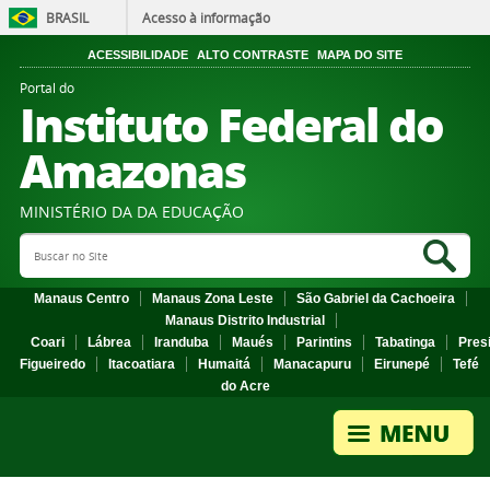
BRASIL
Acesso à informação
ACESSIBILIDADE
ALTO CONTRASTE
MAPA DO SITE
Portal do
Instituto Federal do
Amazonas
MINISTÉRIO DA DA EDUCAÇÃO
Search Site
Sea
Manaus Centro
Manaus Zona Leste
São Gabriel da Cachoeira
Manaus Distrito Industrial
Coari
Lábrea
Iranduba
Maués
Parintins
Tabatinga
Pres
Figueiredo
Itacoatiara
Humaitá
Manacapuru
Eirunepé
Tefé
do Acre