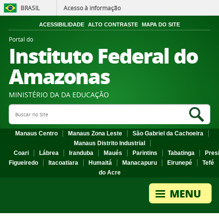
BRASIL
Acesso à informação
ACESSIBILIDADE
ALTO CONTRASTE
MAPA DO SITE
Portal do
Instituto Federal do
Amazonas
MINISTÉRIO DA DA EDUCAÇÃO
Search Site
Sea
Manaus Centro
Manaus Zona Leste
São Gabriel da Cachoeira
Manaus Distrito Industrial
Coari
Lábrea
Iranduba
Maués
Parintins
Tabatinga
Pres
Figueiredo
Itacoatiara
Humaitá
Manacapuru
Eirunepé
Tefé
do Acre