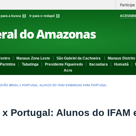
Participe
r para a busca
3
Ir para o rodapé
4
ACESSIBI
eral do Amazonas
entro
Manaus Zona Leste
São Gabriel da Cachoeira
Manaus Distrito 
Parintins
Tabatinga
Presidente Figueiredo
Itacoatiara
Humaitá
Acre
EXÃO BRASIL X PORTUGAL: ALUNOS DO IFAM EMBARCAM PARA PORTUGAL
 x Portugal: Alunos do IFAM