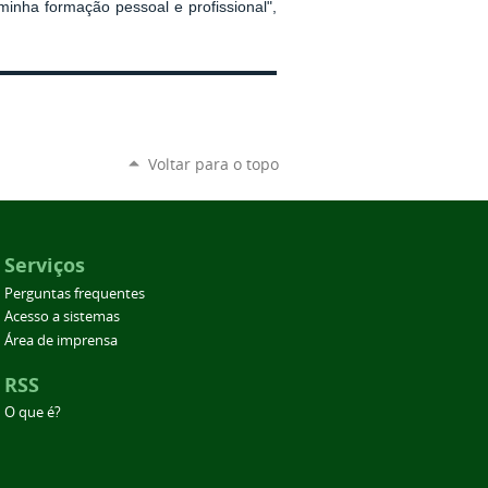
inha formação pessoal e profissional",
Voltar para o topo
Serviços
Perguntas frequentes
Acesso a sistemas
Área de imprensa
RSS
O que é?