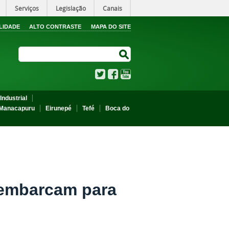
Serviços
Legislação
Canais
LIDADE
ALTO CONTRASTE
MAPA DO SITE
Search Site
Search Site
Twitter
Facebook
YouTube
Industrial
Manacapuru
Eirunepé
Tefé
Boca do
 embarcam para