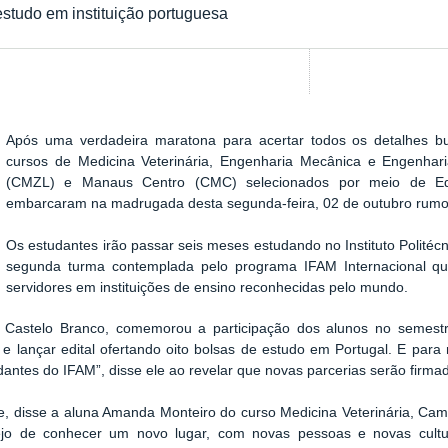
studo em instituição portuguesa
Após uma verdadeira maratona para acertar todos os detalhes bu
cursos de Medicina Veterinária, Engenharia Mecânica e Engenhar
(CMZL) e Manaus Centro (CMC) selecionados por meio de Edi
embarcaram na madrugada desta segunda-feira, 02 de outubro rumo 
Os estudantes irão passar seis meses estudando no Instituto Politéc
segunda turma contemplada pelo programa IFAM Internacional q
servidores em instituições de ensino reconhecidas pelo mundo.
io Castelo Branco, comemorou a participação dos alunos no seme
e lançar edital ofertando oito bolsas de estudo em Portugal. E para 
ntes do IFAM”, disse ele ao revelar que novas parcerias serão firmad
de, disse a aluna Amanda Monteiro do curso Medicina Veterinária, C
sejo de conhecer um
novo lugar, com novas pessoas e novas cultur