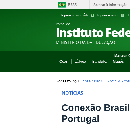
BRASIL
Acesso à informação
Ir para o conteúdo
1
Ir para o menu
2
I
Portal do
Instituto Fed
MINISTÉRIO DA DA EDUCAÇÃO
Manaus C
Coari
Lábrea
Iranduba
Maués
VOCÊ ESTÁ AQUI:
PÁGINA INICIAL
>
NOTÍCIAS
>
CON
NOTÍCIAS
Conexão Brasil
Portugal