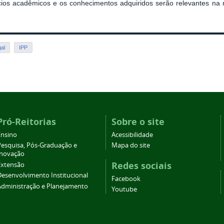
ios acadêmicos e os conhecimentos adquiridos serão relevantes na m
al
IPP
Pró-Reitorias
Sobre o site
Ensino
Acessibilidade
Pesquisa, Pós-Graduação e
Mapa do site
Inovação
Redes sociais
Extensão
Desenvolvimento Institucional
Facebook
Administração e Planejamento
Youtube