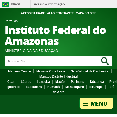
BRASIL
Acesso à informação
ACESSIBILIDADE
ALTO CONTRASTE
MAPA DO SITE
Portal do
Instituto Federal do
Amazonas
MINISTÉRIO DA DA EDUCAÇÃO
Search Site
Sea
Manaus Centro
Manaus Zona Leste
São Gabriel da Cachoeira
Manaus Distrito Industrial
Coari
Lábrea
Iranduba
Maués
Parintins
Tabatinga
Pres
Figueiredo
Itacoatiara
Humaitá
Manacapuru
Eirunepé
Tefé
do Acre