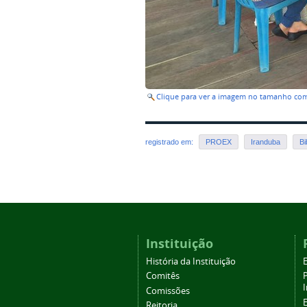
Clique para ver a imagem no tamanho co
registrado em:
PROEX
Iranduba
Bi
Instituição
História da Instituição
Comitês
Comissões
Reitoria