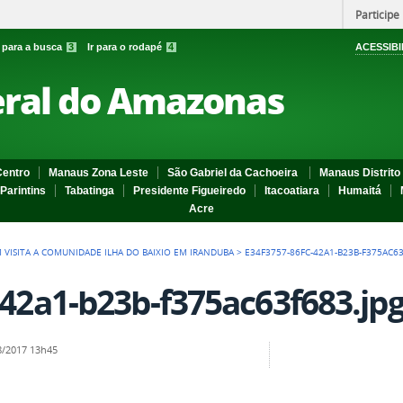
Participe
r para a busca
3
Ir para o rodapé
4
ACESSIBI
eral do Amazonas
entro
Manaus Zona Leste
São Gabriel da Cachoeira
Manaus Distrito 
Parintins
Tabatinga
Presidente Figueiredo
Itacoatiara
Humaitá
Acre
M VISITA A COMUNIDADE ILHA DO BAIXIO EM IRANDUBA
>
E34F3757-86FC-42A1-B23B-F375AC63
-42a1-b23b-f375ac63f683.jp
/2017 13h45