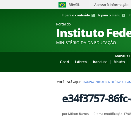
BRASIL
Acesso à informação
Ir para o conteúdo
1
Ir para o menu
2
I
Portal do
Instituto Fed
MINISTÉRIO DA DA EDUCAÇÃO
Manaus C
Coari
Lábrea
Iranduba
Maués
VOCÊ ESTÁ AQUI:
PÁGINA INICIAL
>
NOTÍCIAS
>
IFA
e34f3757-86fc
por
Milton Barros
—
última modificação
17/08