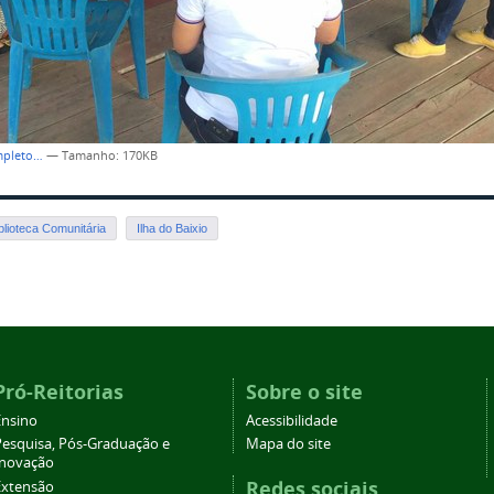
mpleto…
—
Tamanho
: 170KB
blioteca Comunitária
Ilha do Baixio
Pró-Reitorias
Sobre o site
Ensino
Acessibilidade
Pesquisa, Pós-Graduação e
Mapa do site
Inovação
Redes sociais
Extensão