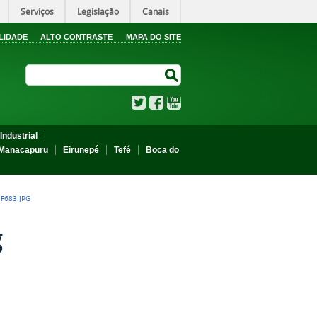
Serviços
Legislação
Canais
LIDADE
ALTO CONTRASTE
MAPA DO SITE
Search Site
Search Site
Twitter
Facebook
YouTube
Industrial
Manacapuru
Eirunepé
Tefé
Boca do
F683.JPG
g