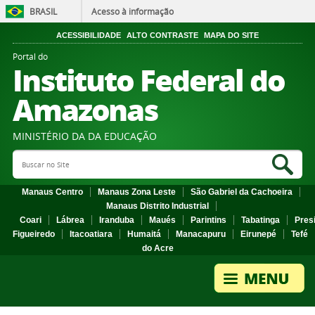
BRASIL
Acesso à informação
ACESSIBILIDADE
ALTO CONTRASTE
MAPA DO SITE
Portal do
Instituto Federal do
Amazonas
MINISTÉRIO DA DA EDUCAÇÃO
Search Site
Sea
Manaus Centro
Manaus Zona Leste
São Gabriel da Cachoeira
Manaus Distrito Industrial
Coari
Lábrea
Iranduba
Maués
Parintins
Tabatinga
Pres
Figueiredo
Itacoatiara
Humaitá
Manacapuru
Eirunepé
Tefé
do Acre