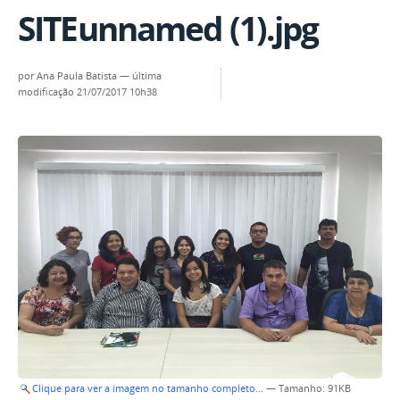
SITEunnamed (1).jpg
por
Ana Paula Batista
—
última
modificação
21/07/2017 10h38
Clique para ver a imagem no tamanho completo…
—
Tamanho
: 91KB