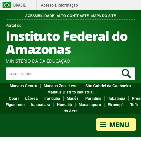
BRASIL
Acesso à informação
ACESSIBILIDADE
ALTO CONTRASTE
MAPA DO SITE
Portal do
Instituto Federal do
Amazonas
MINISTÉRIO DA DA EDUCAÇÃO
Search Site
Sea
Manaus Centro
Manaus Zona Leste
São Gabriel da Cachoeira
Manaus Distrito Industrial
Coari
Lábrea
Iranduba
Maués
Parintins
Tabatinga
Pres
Figueiredo
Itacoatiara
Humaitá
Manacapuru
Eirunepé
Tefé
do Acre