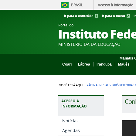
BRASIL
Acesso à informação
Ir para o conteúdo
1
Ir para o menu
2
I
Portal do
Instituto Fed
MINISTÉRIO DA DA EDUCAÇÃO
Manaus C
Coari
Lábrea
Iranduba
Maués
VOCÊ ESTÁ AQUI:
PÁGINA INICIAL
>
PRÓ-REITORIAS
Con
ACESSO À
INFORMAÇÃO
Notícias
Agendas