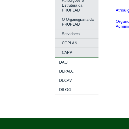
Atribuições e
Estrutura da
Atribui
PROPLAD
O Organograma da
Organo
PROPLAD
Admini
Servidores
CGPLAN
CAPP
DAO
DEPALC
DECAV
DILOG