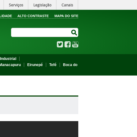
Serviços
Legislação
Canais
LIDADE
ALTO CONTRASTE
MAPA DO SITE
Search Site
Search Site
Twitter
Facebook
YouTube
Industrial
Manacapuru
Eirunepé
Tefé
Boca do