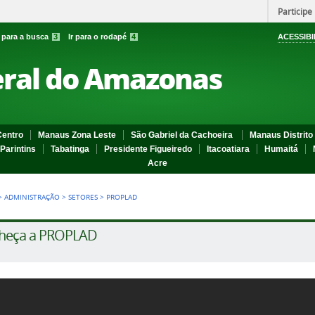
Participe
r para a busca
3
Ir para o rodapé
4
ACESSIBI
eral do Amazonas
entro
Manaus Zona Leste
São Gabriel da Cachoeira
Manaus Distrito 
Parintins
Tabatinga
Presidente Figueiredo
Itacoatiara
Humaitá
Acre
>
ADMINISTRAÇÃO
>
SETORES
>
PROPLAD
heça a PROPLAD