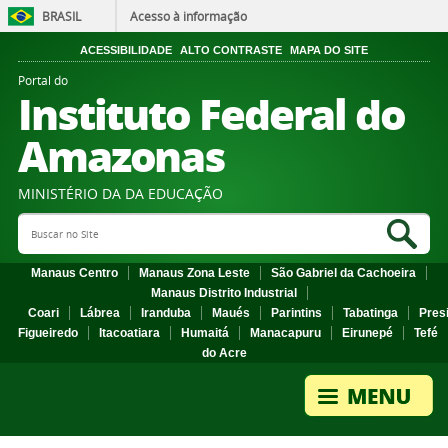
BRASIL
Acesso à informação
ACESSIBILIDADE
ALTO CONTRASTE
MAPA DO SITE
Portal do
Instituto Federal do
Amazonas
MINISTÉRIO DA DA EDUCAÇÃO
Search Site
Sea
Manaus Centro
Manaus Zona Leste
São Gabriel da Cachoeira
Manaus Distrito Industrial
Coari
Lábrea
Iranduba
Maués
Parintins
Tabatinga
Pres
Figueiredo
Itacoatiara
Humaitá
Manacapuru
Eirunepé
Tefé
do Acre