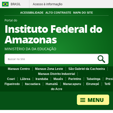
BRASIL
Acesso à informação
ACESSIBILIDADE
ALTO CONTRASTE
MAPA DO SITE
Portal do
Instituto Federal do
Amazonas
MINISTÉRIO DA DA EDUCAÇÃO
Search Site
Sea
Manaus Centro
Manaus Zona Leste
São Gabriel da Cachoeira
Manaus Distrito Industrial
Coari
Lábrea
Iranduba
Maués
Parintins
Tabatinga
Pres
Figueiredo
Itacoatiara
Humaitá
Manacapuru
Eirunepé
Tefé
do Acre