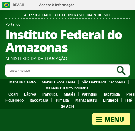
BRASIL
Acesso à informação
ACESSIBILIDADE
ALTO CONTRASTE
MAPA DO SITE
Portal do
Instituto Federal do
Amazonas
MINISTÉRIO DA DA EDUCAÇÃO
Search Site
Sea
Manaus Centro
Manaus Zona Leste
São Gabriel da Cachoeira
Manaus Distrito Industrial
Coari
Lábrea
Iranduba
Maués
Parintins
Tabatinga
Pres
Figueiredo
Itacoatiara
Humaitá
Manacapuru
Eirunepé
Tefé
do Acre