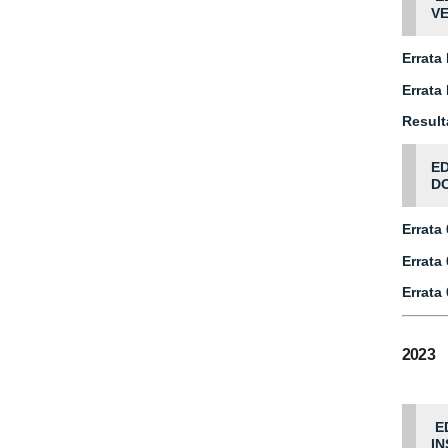
VE
Errata 
Errata 
Result
ED
DO
Errata
Errata
Errata
2023
ED
IN