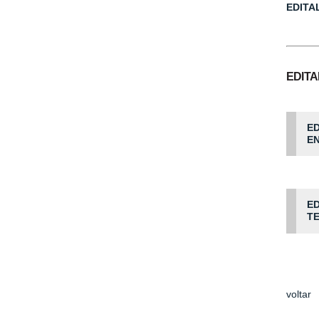
EDITA
EDITA
ED
E
ED
T
voltar