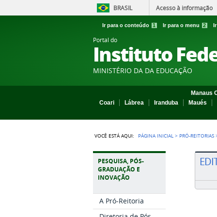
BRASIL
Acesso à informação
Ir para o conteúdo
1
Ir para o menu
2
I
Portal do
Instituto Fed
MINISTÉRIO DA DA EDUCAÇÃO
Manaus C
Coari
Lábrea
Iranduba
Maués
VOCÊ ESTÁ AQUI:
PÁGINA INICIAL
>
PRÓ-REITORIAS
EDI
PESQUISA, PÓS-
GRADUAÇÃO E
INOVAÇÃO
A Pró-Reitoria
Diretoria de Pós-