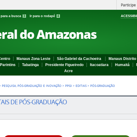
Participe
r para a busca
3
Ir para o rodapé
4
ACESSIBI
eral do Amazonas
entro
Manaus Zona Leste
São Gabriel da Cachoeira
Manaus Distrito 
Parintins
Tabatinga
Presidente Figueiredo
Itacoatiara
Humaitá
Acre
>
PESQUISA, PÓS-GRADUAÇÃO E INOVAÇÃO
>
PPGI
>
EDITAIS
>
PÓS-GRADUAÇÃO
TAIS DE PÓS-GRADUAÇÃO