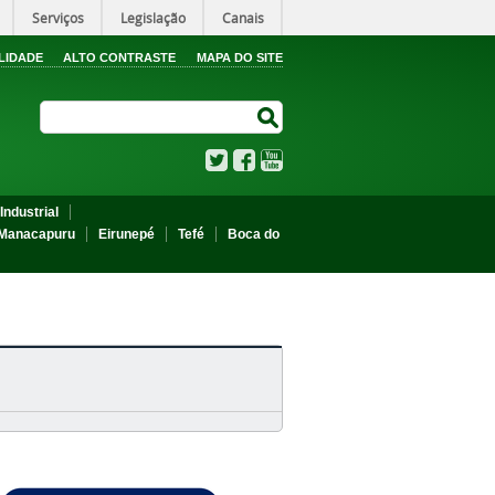
Serviços
Legislação
Canais
LIDADE
ALTO CONTRASTE
MAPA DO SITE
Search Site
Search Site
Twitter
Facebook
YouTube
Industrial
Manacapuru
Eirunepé
Tefé
Boca do