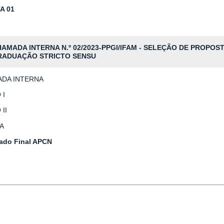
A 01
AMADA INTERNA N.º 02/2023-PPGI/IFAM - SELEÇÃO DE PROPOS
RADUAÇÃO
STRICTO SENSU
DA INTERNA
 I
II
A
ado Final APCN