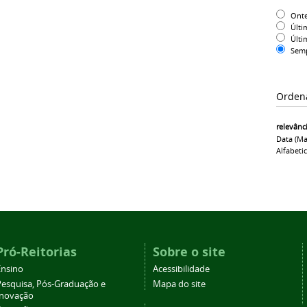
Ont
Últi
Últi
Sem
Orden
relevânc
Data (ma
Alfabeti
Pró-Reitorias
Sobre o site
Ensino
Acessibilidade
Pesquisa, Pós-Graduação e
Mapa do site
Inovação