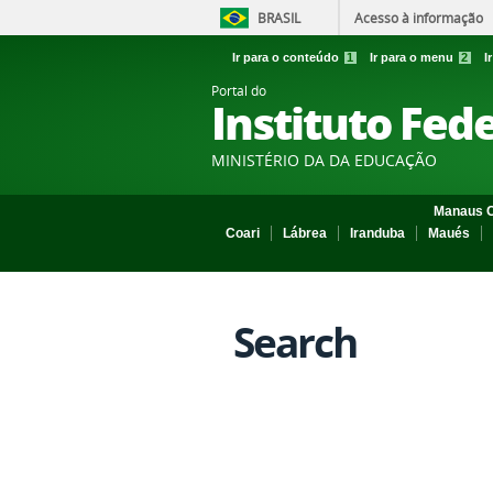
BRASIL
Acesso à informação
Ir para o conteúdo
1
Ir para o menu
2
I
Portal do
Instituto Fed
MINISTÉRIO DA DA EDUCAÇÃO
Manaus C
Coari
Lábrea
Iranduba
Maués
Search