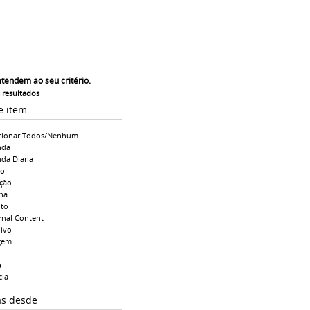
atendem ao seu critério.
s resultados
e item
cionar Todos/Nenhum
nda
da Diaria
io
ção
na
to
rnal Content
ivo
gem
a
cia
as desde