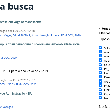
a busca
teresse em Vaga Remanescente
4
itens 
icação
em 13/01/2020 16h38
Filtrar o
 em Vagas
,
Edital 28/2019
,
Administração Proeja
,
IFAM CCO
,
2020
Tipo d
pus Coari beneficiam discentes em vulnerabilidade social
Sele
Age
Agen
AM CCO
,
2020
Aud
Cole
Pági
 – PCCT para o ano letivo de 2020/1
Even
Exte
icação
em 10/12/2020 15h37
Arqu
DITAL N° 03
,
IFAM CCO
,
2020
Ima
Link
 de Adminstração - EJA
Cap
Notí
Notíci
onvocação