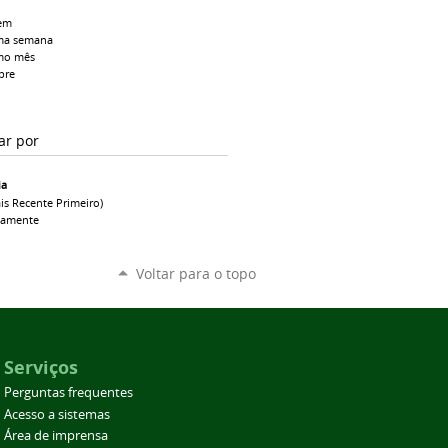
em
ma semana
mo mês
pre
ar por
ia
is Recente Primeiro)
camente
Voltar para o topo
Serviços
Perguntas frequentes
Acesso a sistemas
Área de imprensa