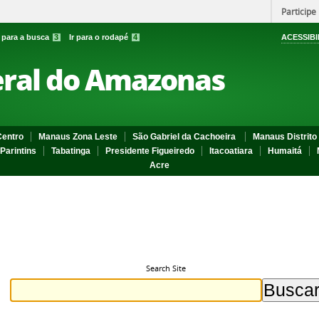
Participe
r para a busca
3
Ir para o rodapé
4
ACESSIBI
eral do Amazonas
entro
Manaus Zona Leste
São Gabriel da Cachoeira
Manaus Distrito 
Parintins
Tabatinga
Presidente Figueiredo
Itacoatiara
Humaitá
Acre
Search Site