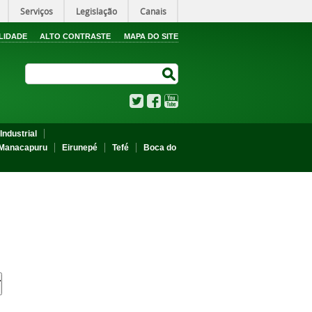
Serviços
Legislação
Canais
LIDADE
ALTO CONTRASTE
MAPA DO SITE
Search Site
Search Site
Twitter
Facebook
YouTube
Industrial
Manacapuru
Eirunepé
Tefé
Boca do