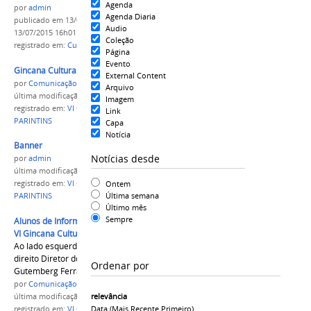
Agenda
por
admin
Agenda Diaria
publicado
em 13/07/2015
—
última modificação
em
Audio
13/07/2015 16h01
Coleção
registrado em:
Cultura
,
educação
,
IFAM
Página
Evento
Gincana Cultural 2015
External Content
por
Comunicação CPR
Arquivo
última modificação
em 19/08/2015 11h43
Imagem
registrado em:
VI GINCANA
,
Cultura
,
IFAM
Link
PARINTINS
Capa
Notícia
Banner
Notícias desde
por
admin
última modificação
em 18/08/2015 13h20
Ontem
registrado em:
VI GINCANA
,
Cultura
,
IFAM
Última semana
PARINTINS
Último mês
Sempre
Alunos de Informática comemoram a vitória na
VI Gincana Cultura
Ao lado esquerdo Aluno de Informática , ao lado
direito Diretor do IFAM Campus Parintins
Ordenar por
Gutemberg Ferraro
por
Comunicação CPR
relevância
última modificação
em 18/08/2015 13h03
Data (mais Recente Primeiro)
registrado em:
VI GINCANA
,
Cultura
,
IFAM