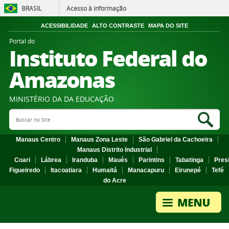
BRASIL
Acesso à informação
ACESSIBILIDADE
ALTO CONTRASTE
MAPA DO SITE
Portal do
Instituto Federal do
Amazonas
MINISTÉRIO DA DA EDUCAÇÃO
Search Site
Sea
Manaus Centro
Manaus Zona Leste
São Gabriel da Cachoeira
Manaus Distrito Industrial
Coari
Lábrea
Iranduba
Maués
Parintins
Tabatinga
Pres
Figueiredo
Itacoatiara
Humaitá
Manacapuru
Eirunepé
Tefé
do Acre