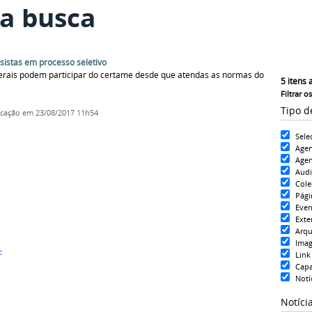
a busca
istas em processo seletivo
derais podem participar do certame desde que atendas as normas do
5
itens 
Filtrar o
Tipo d
icação
em 23/08/2017 11h54
Sele
Age
Agen
Aud
Cole
Pági
Even
Exte
Arqu
Ima
c
Link
Cap
Notí
Notíci