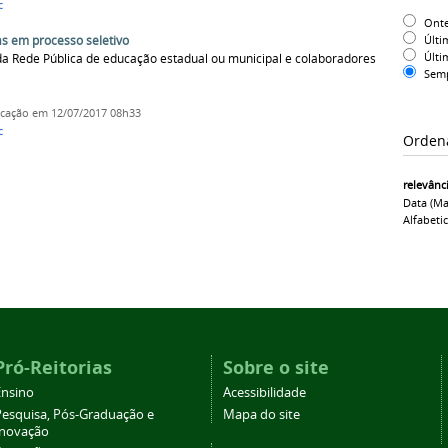
c
Ont
Últi
s em processo seletivo
Últi
da Rede Pública de educação estadual ou municipal e colaboradores
Sem
icação
em 12/07/2017 08h33
c
Orden
relevânc
Data (ma
Alfabeti
Pró-Reitorias
Sobre o site
Ensino
Acessibilidade
Pesquisa, Pós-Graduação e
Mapa do site
Inovação