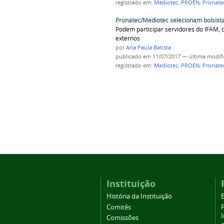
registrado em:
Mediotec
,
PROEN
,
Pronate
Pronatec/Mediotec selecionam bolsista
Podem participar servidores do IFAM, 
externos
por
Ana Paula Batista
publicado
em 11/07/2017
—
última modif
registrado em:
Mediotec
,
PROEN
,
Pronate
Instituição
História da Instituição
Comitês
Comissões