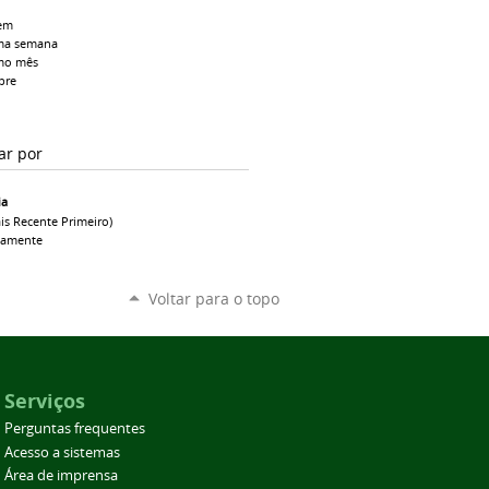
em
ma semana
mo mês
pre
ar por
ia
is Recente Primeiro)
camente
Voltar para o topo
Serviços
Perguntas frequentes
Acesso a sistemas
Área de imprensa