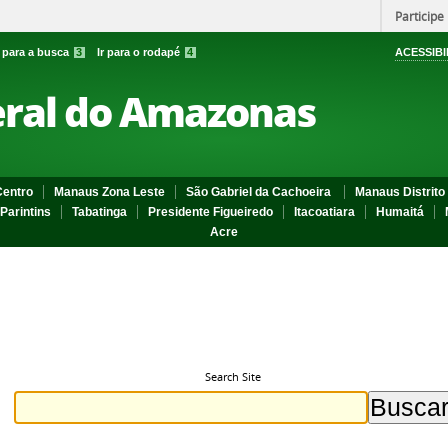
Participe
r para a busca
3
Ir para o rodapé
4
ACESSIBI
eral do Amazonas
entro
Manaus Zona Leste
São Gabriel da Cachoeira
Manaus Distrito 
Parintins
Tabatinga
Presidente Figueiredo
Itacoatiara
Humaitá
Acre
Search Site