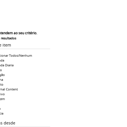
atendem ao seu critério.
s resultados
e item
cionar Todos/Nenhum
nda
da Diaria
io
ção
na
to
rnal Content
ivo
gem
a
cia
as desde