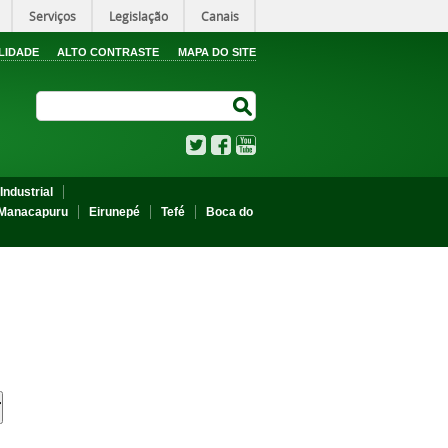
Serviços
Legislação
Canais
LIDADE
ALTO CONTRASTE
MAPA DO SITE
Search Site
Search Site
Twitter
Facebook
YouTube
Industrial
Manacapuru
Eirunepé
Tefé
Boca do