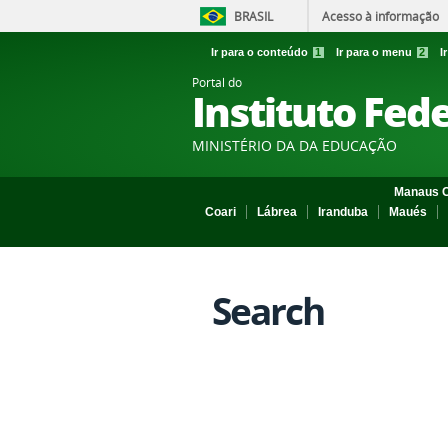
BRASIL
Acesso à informação
Ir para o conteúdo
1
Ir para o menu
2
I
Portal do
Instituto Fed
MINISTÉRIO DA DA EDUCAÇÃO
Manaus C
Coari
Lábrea
Iranduba
Maués
Search