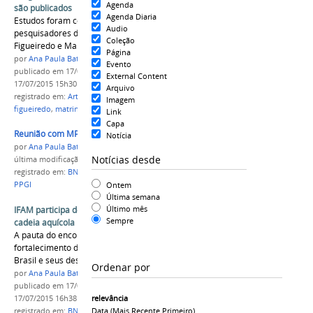
Agenda
são publicados
Agenda Diaria
Estudos foram coordenados por professores
Audio
pesquisadores do Campus Presidente
Coleção
Figueiredo e Manaus Distrito Industrial
Página
por
Ana Paula Batista
Evento
publicado
em 17/07/2015
—
última modificação
em
External Content
17/07/2015 15h30
Arquivo
registrado em:
Artigo
,
pesca
,
aquicultura
,
presidente
Imagem
figueiredo
,
matrinxã
,
NUPA
Link
Capa
Reunião com MPA no BNDES
Notícia
por
Ana Paula Batista
Notícias desde
última modificação
em 17/07/2015 16h38
registrado em:
BNDES
,
MPA
,
NUPA
,
aquicultura
,
Ontem
PPGI
Última semana
Último mês
IFAM participa de reunião no BNDES sobre
Sempre
cadeia aquícola
A pauta do encontro tratava sobre o
fortalecimento da cadeia produtiva aquícola no
Brasil e seus desafios futuros
Ordenar por
por
Ana Paula Batista
publicado
em 17/07/2015
—
última modificação
em
relevância
17/07/2015 16h38
Data (mais Recente Primeiro)
registrado em:
BNDES
,
MPA
,
NUPA
,
aquicultura
,