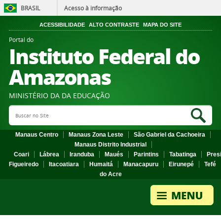
BRASIL
Acesso à informação
ACESSIBILIDADE
ALTO CONTRASTE
MAPA DO SITE
Portal do
Instituto Federal do
Amazonas
MINISTÉRIO DA DA EDUCAÇÃO
Search Site
Sea
Manaus Centro
Manaus Zona Leste
São Gabriel da Cachoeira
Manaus Distrito Industrial
Coari
Lábrea
Iranduba
Maués
Parintins
Tabatinga
Pres
Figueiredo
Itacoatiara
Humaitá
Manacapuru
Eirunepé
Tefé
do Acre