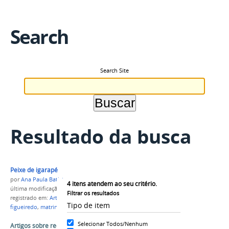
Search
Search Site
Resultado da busca
Peixe de igarapé
por
Ana Paula Batista
4
itens atendem ao seu critério.
última modificação
em 17/07/2015 14h57
Filtrar os resultados
registrado em:
Artigo
,
pesca
,
aquicultura
,
presidente
Tipo de item
figueiredo
,
matrinxã
,
NUPA
Selecionar Todos/Nenhum
Artigos sobre recursos pesqueiros amazônicos