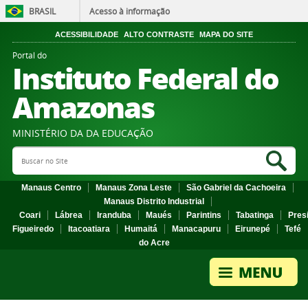
BRASIL
Acesso à informação
ACESSIBILIDADE
ALTO CONTRASTE
MAPA DO SITE
Portal do
Instituto Federal do
Amazonas
MINISTÉRIO DA DA EDUCAÇÃO
Search Site
Sea
Manaus Centro
Manaus Zona Leste
São Gabriel da Cachoeira
Manaus Distrito Industrial
Coari
Lábrea
Iranduba
Maués
Parintins
Tabatinga
Pres
Figueiredo
Itacoatiara
Humaitá
Manacapuru
Eirunepé
Tefé
do Acre