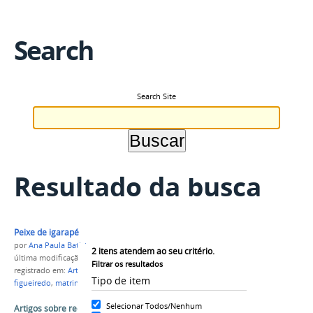
Search
Search Site
Resultado da busca
Peixe de igarapé
por
Ana Paula Batista
2
itens atendem ao seu critério.
última modificação
em 17/07/2015 14h57
Filtrar os resultados
registrado em:
Artigo
,
pesca
,
aquicultura
,
presidente
Tipo de item
figueiredo
,
matrinxã
,
NUPA
Selecionar Todos/Nenhum
Artigos sobre recursos pesqueiros amazônicos