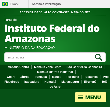
BRASIL
Acesso à informação
ACESSIBILIDADE
ALTO CONTRASTE
MAPA DO SITE
Portal do
Instituto Federal do
Amazonas
MINISTÉRIO DA DA EDUCAÇÃO
Search Site
Sea
Manaus Centro
Manaus Zona Leste
São Gabriel da Cachoeira
Manaus Distrito Industrial
Coari
Lábrea
Iranduba
Maués
Parintins
Tabatinga
Pres
Figueiredo
Itacoatiara
Humaitá
Manacapuru
Eirunepé
Tefé
do Acre