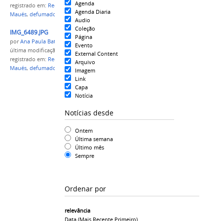
Agenda
registrado em:
Reditec 2017
,
Patê de peixe
,
Campus
Agenda Diaria
Maués
,
defumado
Audio
Coleção
IMG_6489.JPG
Página
por
Ana Paula Batista
Evento
última modificação
em 21/11/2017 20h12
External Content
registrado em:
Reditec 2017
,
Patê de peixe
,
Campus
Arquivo
Maués
,
defumado
Imagem
Link
Capa
Notícia
Notícias desde
Ontem
Última semana
Último mês
Sempre
Ordenar por
relevância
Data (mais Recente Primeiro)