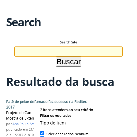
Search
Search Site
Resultado da busca
Patê de peixe defumado faz sucesso na Reditec
2017
2
itens atendem ao seu critério.
Projeto do Campus Maués chamou atenção na
Filtrar os resultados
Mostra de Extensão e Cultura.
Tipo de item
por
Ana Paula Batista
publicado
em 21/11/2017
—
última modificação
em
Selecionar Todos/Nenhum
21/11/2017 21h10