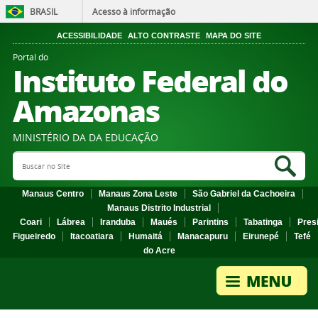
BRASIL
Acesso à informação
ACESSIBILIDADE
ALTO CONTRASTE
MAPA DO SITE
Portal do
Instituto Federal do
Amazonas
MINISTÉRIO DA DA EDUCAÇÃO
Search Site
Sea
Manaus Centro
Manaus Zona Leste
São Gabriel da Cachoeira
Manaus Distrito Industrial
Coari
Lábrea
Iranduba
Maués
Parintins
Tabatinga
Pres
Figueiredo
Itacoatiara
Humaitá
Manacapuru
Eirunepé
Tefé
do Acre