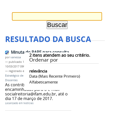
RESULTADO DA BUSCA
Minuta do PAPE para consulta
2
itens atendem ao seu critério.
por
vanessa
Ordenar por
—
publicado
10/03/2017
—
última modificação
10/03/2017 09h16
relevância
— registrado em:
PROEN
,
PAPE
,
Plano de Ação
Data (mais Recente Primeiro)
Estratégico de Acesso, Permanência e Êxito dos
Discentes
Alfabeticamente
As contribuições poderão ser
encaminhadas para o e-mail
socialreitoria@ifam.edu.br, até o
dia 17 de março de 2017.
Localizado em
Notícias