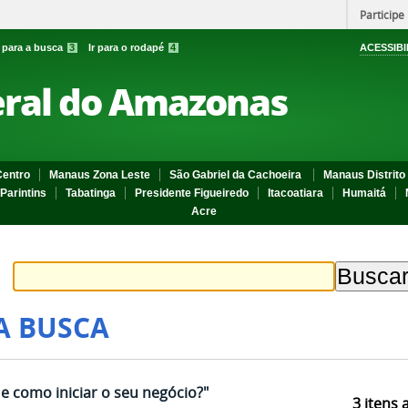
Participe
r para a busca
3
Ir para o rodapé
4
ACESSIBI
eral do Amazonas
entro
Manaus Zona Leste
São Gabriel da Cachoeira
Manaus Distrito 
Parintins
Tabatinga
Presidente Figueiredo
Itacoatiara
Humaitá
Acre
A BUSCA
 e como iniciar o seu negócio?"
3
itens 