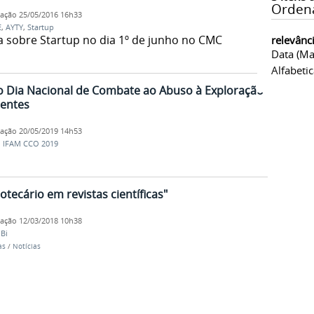
Orden
cação
25/05/2016 16h33
E
,
AYTY
,
Startup
a sobre Startup no dia 1º de junho no CMC
relevânc
Data (ma
Alfabeti
 o Dia Nacional de Combate ao Abuso à Exploração
centes
cação
20/05/2019 14h53
,
IFAM CCO 2019
otecário em revistas científicas"
cação
12/03/2018 10h38
IBi
as
/
Notícias