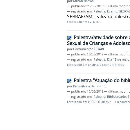
por
Milton Barros
—
publicado
25/05/2016
—
última modifi
— registrado em:
Palestra
,
Evento
,
SEBRA
SEBRAE/AM realizará palestr
Localizado em
EVENTOS
Palestra/atividade sobre
Sexual de Crianças e Adoles
por
Comunicação COARI
—
publicado
10/05/2019
—
última modifi
— registrado em:
Palestra
,
Dia 18 de maio
Localizado em
CAMPUS
/
Coari
/
Notícias
Palestra "Atuação do bibli
por
Pró reitoria de Ensino
—
publicado
12/03/2018
—
última modifi
— registrado em:
Palestra
,
Bibliotecário
,
S
Localizado em
PRÓ-REITORIAS
/
…
/
Bibliotec