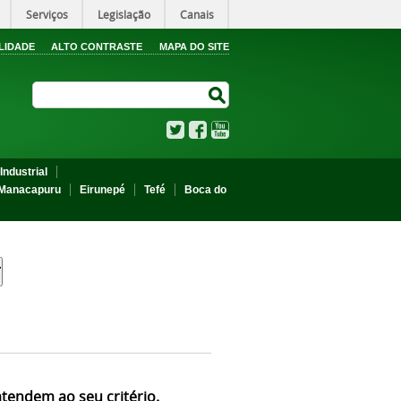
Serviços
Legislação
Canais
LIDADE
ALTO CONTRASTE
MAPA DO SITE
Search Site
Search Site
Twitter
Facebook
YouTube
Industrial
Manacapuru
Eirunepé
Tefé
Boca do
atendem ao seu critério.