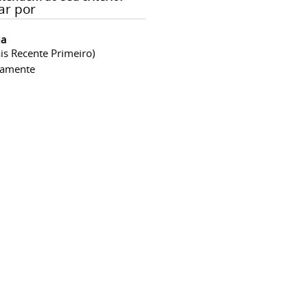
ar por
ia
is Recente Primeiro)
camente