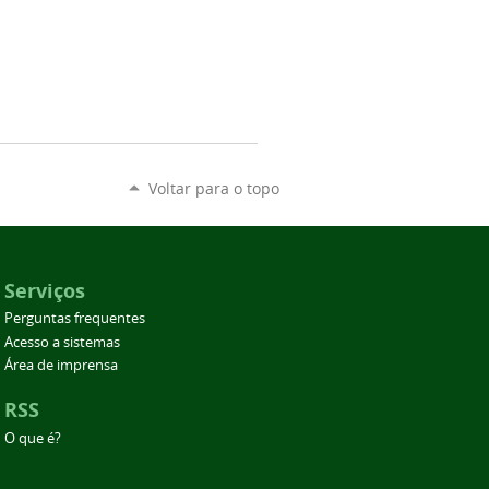
Voltar para o topo
Serviços
Perguntas frequentes
Acesso a sistemas
Área de imprensa
RSS
O que é?