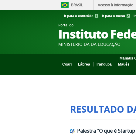
BRASIL
Acesso à informação
Ir para o conteúdo
1
Ir para o menu
2
I
Portal do
Instituto Fed
MINISTÉRIO DA DA EDUCAÇÃO
Manaus C
Coari
Lábrea
Iranduba
Maués
RESULTADO D
Palestra "O que é Startup