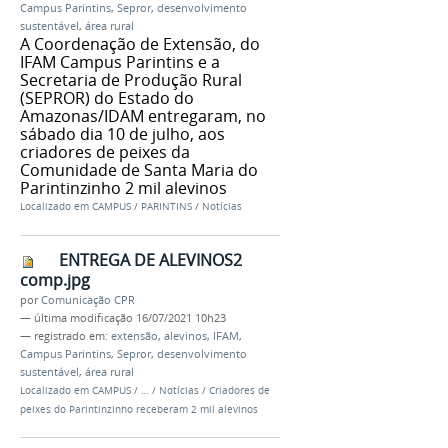
Campus Parintins
,
Sepror
,
desenvolvimento
sustentável
,
área rural
A Coordenação de Extensão, do
IFAM Campus Parintins e a
Secretaria de Produção Rural
(SEPROR) do Estado do
Amazonas/IDAM entregaram, no
sábado dia 10 de julho, aos
criadores de peixes da
Comunidade de Santa Maria do
Parintinzinho 2 mil alevinos
Localizado em
CAMPUS
/
PARINTINS
/
Notícias
ENTREGA DE ALEVINOS2
comp.jpg
por
Comunicação CPR
—
última modificação
16/07/2021 10h23
— registrado em:
extensão
,
alevinos
,
IFAM
,
Campus Parintins
,
Sepror
,
desenvolvimento
sustentável
,
área rural
Localizado em
CAMPUS
/
…
/
Notícias
/
Criadores de
peixes do Parintinzinho receberam 2 mil alevinos