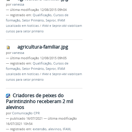
por
vanessa
—
última modificação
12/08/2015 09h04
— registrado em:
Qualificação
,
Cursos de
formação
,
Setor Primário
,
Sepror
,
IFAM
Localizado em
Notícias
/
IFAM e Sepror-AM viabilizam
cursos para setor primário
agricultura-familiar.jpg
por
vanessa
—
última modificação
12/08/2015 09h05
— registrado em:
Qualificação
,
Cursos de
formação
,
Setor Primário
,
Sepror
,
IFAM
Localizado em
Notícias
/
IFAM e Sepror-AM viabilizam
cursos para setor primário
Criadores de peixes do
Parintinzinho receberam 2 mil
alevinos
por
Comunicação CPR
—
publicado
16/07/2021
—
última modificação
16/07/2021 10h54
— registrado em:
extensão
,
alevinos
,
IFAM
,