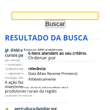
RESULTADO DA BUSCA
IFAM e Sepror-AM viabilizam
6
itens atendem ao seu critério.
cursos para setor primário
Ordenar por
por
vanessa
—
publicado
12/08/2015
—
última modificação
relevância
12/08/2015 09h08
Data (mais Recente Primeiro)
— registrado em:
Qualificação
,
Cursos de
formação
,
Setor Primário
,
Sepror
,
IFAM
Alfabeticamente
A ação faz parte do Plano Safra,
investimento sobre destinado aos
produtores rurais da região
Localizado em
Notícias
agricultura-familiar.jpg