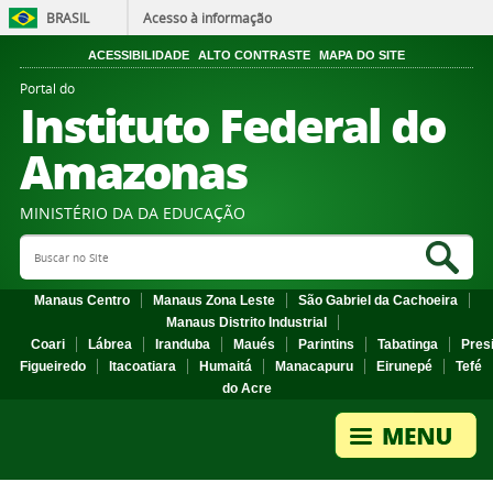
BRASIL
Acesso à informação
ACESSIBILIDADE
ALTO CONTRASTE
MAPA DO SITE
Portal do
Instituto Federal do
Amazonas
MINISTÉRIO DA DA EDUCAÇÃO
Search Site
Sea
Manaus Centro
Manaus Zona Leste
São Gabriel da Cachoeira
Manaus Distrito Industrial
Coari
Lábrea
Iranduba
Maués
Parintins
Tabatinga
Pres
Figueiredo
Itacoatiara
Humaitá
Manacapuru
Eirunepé
Tefé
do Acre