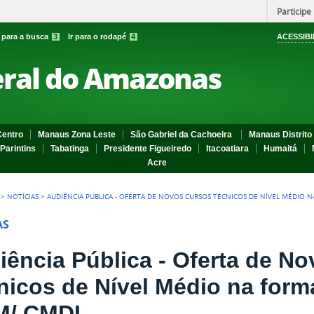
Participe
r para a busca
3
Ir para o rodapé
4
ACESSIBI
eral do Amazonas
entro
Manaus Zona Leste
São Gabriel da Cachoeira
Manaus Distrito 
Parintins
Tabatinga
Presidente Figueiredo
Itacoatiara
Humaitá
Acre
>
NOTÍCIAS
>
AUDIÊNCIA PÚBLICA - OFERTA DE NOVOS CURSOS TÉCNICOS DE NÍVEL MÉDIO 
AS
iência Pública - Oferta de N
nicos de Nível Médio na form
M/ CMDI