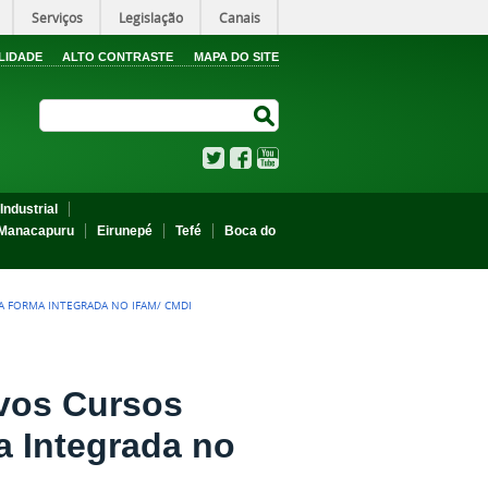
Serviços
Legislação
Canais
LIDADE
ALTO CONTRASTE
MAPA DO SITE
Search Site
Search Site
Twitter
Facebook
YouTube
Industrial
Manacapuru
Eirunepé
Tefé
Boca do
NA FORMA INTEGRADA NO IFAM/ CMDI
ovos Cursos
a Integrada no