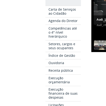
Carta de Serviços
ao Cidadão
Audi_1
Agenda do Diretor
Audi_18
Competências até
o 4° nível
hierárquico
Setores, cargos e
seus ocupantes
Índice de Gestão
Ouvidoria
Receita pública
Execução
orçamentária
Execução
financeira de suas
despesas
Licitações