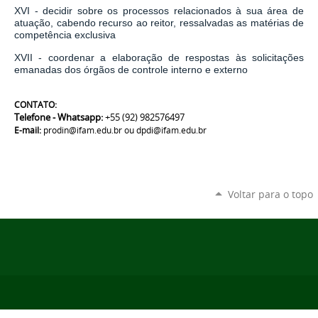
XVI - decidir sobre os processos relacionados à sua área de
atuação, cabendo recurso ao reitor, ressalvadas as matérias de
competência exclusiva
XVII - coordenar a elaboração de respostas às solicitações
emanadas dos órgãos de controle interno e externo
CONTATO:
Telefone - Whatsapp:
+55 (92) 982576497
E-mail:
prodin@ifam.edu.br ou dpdi@ifam.edu.br
Voltar para o topo