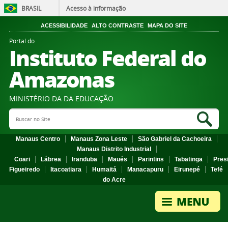
BRASIL
Acesso à informação
ACESSIBILIDADE
ALTO CONTRASTE
MAPA DO SITE
Portal do
Instituto Federal do
Amazonas
MINISTÉRIO DA DA EDUCAÇÃO
Search Site
Sea
Manaus Centro
Manaus Zona Leste
São Gabriel da Cachoeira
Manaus Distrito Industrial
Coari
Lábrea
Iranduba
Maués
Parintins
Tabatinga
Pres
Figueiredo
Itacoatiara
Humaitá
Manacapuru
Eirunepé
Tefé
do Acre