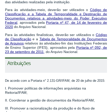
das atividades realizadas pela instituição.
Para às atividades-meio, deverão ser utilizados o
Código de
Classificação e a Tabela de Temporalidade e Destinação de
Documentos relativos a atividades-meio do Poder Executivo
Federal
,
aprovados pela
Portaria nº 47, de 14 de fevereiro de
2020
do Arquivo Nacional.
Para às atividades finalísticas, deverão ser utilizados
o
Código
de Classificação
e a
Tabela de Temporalidade de Documentos
de Arquivos
r
elativos às atividades-fim d
as Instituições Federais
de Ensino Superior (IFES)
,
aprovados pela
Portaria nº 092, de
23 de setembro de 2011
, do Arquivo Nacional
.
Atribuições
De acordo com a Portaria n° 2.131-GR/IFAM, de 20 de julho de 2015:
I. Promover políticas de informações arquivistas na
Reitoria/IFAM;
II. Coordenar a gestão de documentos da Reitoria/IFAM;
III. Promover a racionalização da produção e do fluxo de