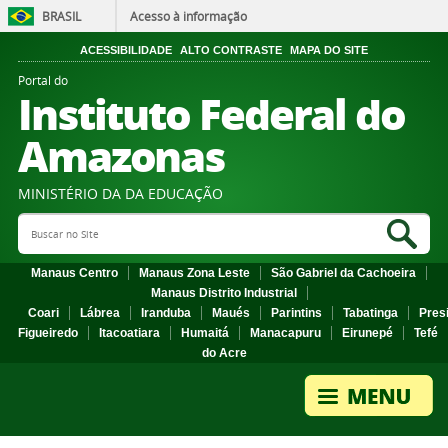
BRASIL
Acesso à informação
ACESSIBILIDADE
ALTO CONTRASTE
MAPA DO SITE
Portal do
Instituto Federal do
Amazonas
MINISTÉRIO DA DA EDUCAÇÃO
Search Site
Sea
Manaus Centro
Manaus Zona Leste
São Gabriel da Cachoeira
Manaus Distrito Industrial
Coari
Lábrea
Iranduba
Maués
Parintins
Tabatinga
Pres
Figueiredo
Itacoatiara
Humaitá
Manacapuru
Eirunepé
Tefé
do Acre