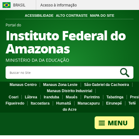
BRASIL
Acesso à informação
ACESSIBILIDADE
ALTO CONTRASTE
MAPA DO SITE
Portal do
Instituto Federal do
Amazonas
MINISTÉRIO DA DA EDUCAÇÃO
Search Site
Sea
Manaus Centro
Manaus Zona Leste
São Gabriel da Cachoeira
Manaus Distrito Industrial
Coari
Lábrea
Iranduba
Maués
Parintins
Tabatinga
Pres
Figueiredo
Itacoatiara
Humaitá
Manacapuru
Eirunepé
Tefé
do Acre