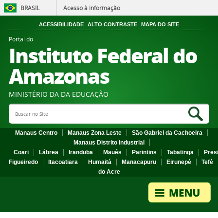
BRASIL
Acesso à informação
ACESSIBILIDADE
ALTO CONTRASTE
MAPA DO SITE
Portal do
Instituto Federal do
Amazonas
MINISTÉRIO DA DA EDUCAÇÃO
Search Site
Sea
Manaus Centro
Manaus Zona Leste
São Gabriel da Cachoeira
Manaus Distrito Industrial
Coari
Lábrea
Iranduba
Maués
Parintins
Tabatinga
Pres
Figueiredo
Itacoatiara
Humaitá
Manacapuru
Eirunepé
Tefé
do Acre