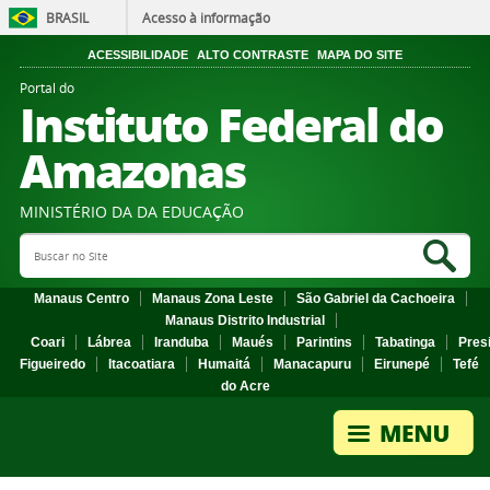
BRASIL
Acesso à informação
ACESSIBILIDADE
ALTO CONTRASTE
MAPA DO SITE
Portal do
Instituto Federal do
Amazonas
MINISTÉRIO DA DA EDUCAÇÃO
Search Site
Sea
Manaus Centro
Manaus Zona Leste
São Gabriel da Cachoeira
Manaus Distrito Industrial
Coari
Lábrea
Iranduba
Maués
Parintins
Tabatinga
Pres
Figueiredo
Itacoatiara
Humaitá
Manacapuru
Eirunepé
Tefé
do Acre